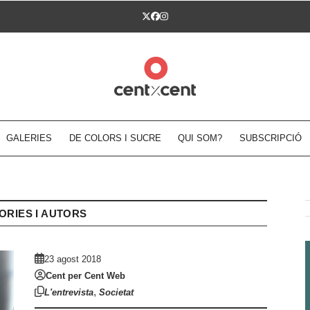
Twitter
Facebook
Instagram
GALERIES
DE COLORS I SUCRE
QUI SOM?
SUBSCRIPCIÓ
ORIES I AUTORS
23 agost 2018
Cent per Cent Web
,
L'entrevista
Societat