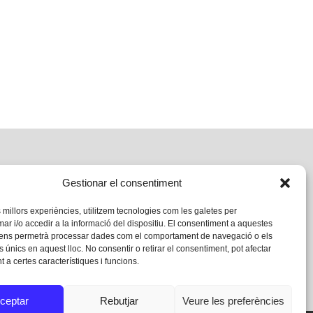
Gestionar el consentiment
s millors experiències, utilitzem tecnologies com les galetes per
 i/o accedir a la informació del dispositiu. El consentiment a aquestes
 ens permetrà processar dades com el comportament de navegació o els
s únics en aquest lloc. No consentir o retirar el consentiment, pot afectar
 a certes característiques i funcions.
ceptar
Rebutjar
Veure les preferències