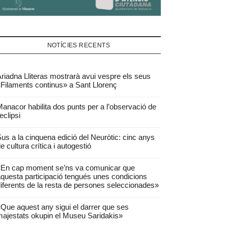
NOTÍCIES RECENTS
riadna Lliteras mostrarà avui vespre els seus
Filaments continus» a Sant Llorenç
anacor habilita dos punts per a l’observació de
’eclipsi
us a la cinquena edició del Neuròtic: cinc anys
e cultura crítica i autogestió
«En cap moment se’ns va comunicar que
questa participació tengués unes condicions
iferents de la resta de persones seleccionades»
Que aquest any sigui el darrer que ses
ajestats okupin el Museu Saridakis»