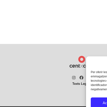
Per oferir le
emmagatzemar
Instagram
Facebook
Twitter
tecnologies
Texts Legals
identificador
negativament
Ac