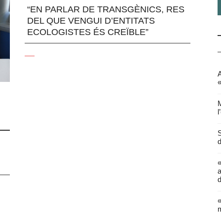
“EN PARLAR DE TRANSGÈNICS, RES
DEL QUE VENGUI D’ENTITATS
ECOLOGISTES ÉS CREÏBLE”
A
«
M
l
S
d
a
d
«
m