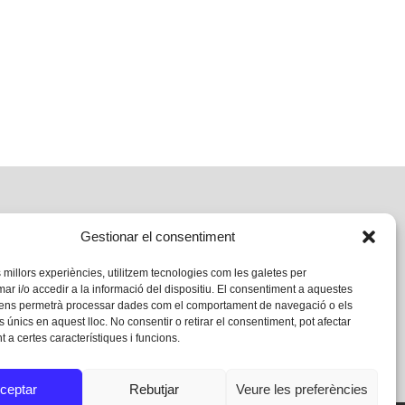
Gestionar el consentiment
s millors experiències, utilitzem tecnologies com les galetes per
 i/o accedir a la informació del dispositiu. El consentiment a aquestes
 ens permetrà processar dades com el comportament de navegació o els
s únics en aquest lloc. No consentir o retirar el consentiment, pot afectar
 a certes característiques i funcions.
ceptar
Rebutjar
Veure les preferències