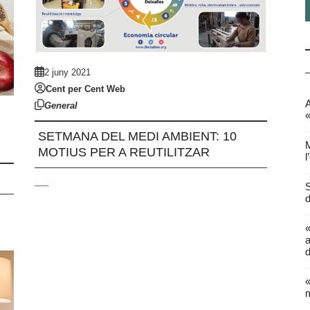
2 juny 2021
Cent per Cent Web
A
General
«
SETMANA DEL MEDI AMBIENT: 10
M
MOTIUS PER A REUTILITZAR
l
S
d
a
d
«
m