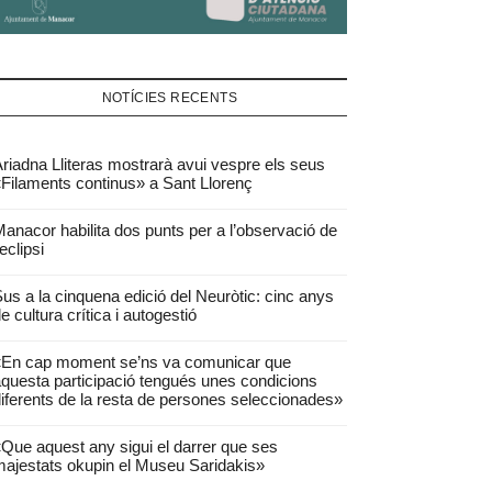
NOTÍCIES RECENTS
riadna Lliteras mostrarà avui vespre els seus
Filaments continus» a Sant Llorenç
anacor habilita dos punts per a l’observació de
’eclipsi
us a la cinquena edició del Neuròtic: cinc anys
e cultura crítica i autogestió
«En cap moment se’ns va comunicar que
questa participació tengués unes condicions
iferents de la resta de persones seleccionades»
Que aquest any sigui el darrer que ses
ajestats okupin el Museu Saridakis»