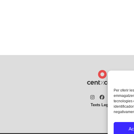
Per oferir le
emmagatzemar
Instagram
Facebook
Twitter
tecnologies
Texts Legals
identificador
negativament
Ac