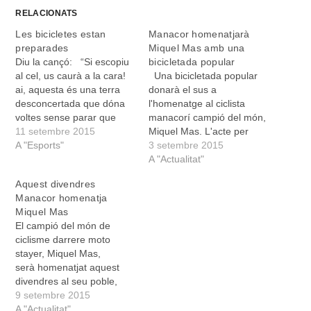
RELACIONATS
Les bicicletes estan
Manacor homenatjarà
preparades
Miquel Mas amb una
Diu la cançó: “Si escopiu
bicicletada popular
al cel, us caurà a la cara!
Una bicicletada popular
ai, aquesta és una terra
donarà el sus a
desconcertada que dóna
l'homenatge al ciclista
voltes sense parar que
manacorí campió del món,
sembla malalta i cansada,
11 setembre 2015
Miquel Mas. L'acte per
trista i desanimada”. La
A "Esports"
commemorar el 50è
3 setembre 2015
cançó d’un poble cansat,
aniversari del campionat
A "Actualitat"
acomplexat i que un dia va
del món de ciclisme
Aquest divendres
comprendre que renaixia
darrere moto stayer serà
Manacor homenatja
perquè un veïnat…
el proper 11 de setembre
Miquel Mas
a Manacor. Començarà
El campió del món de
amb la concentració de
ciclisme darrere moto
bicicletes a les 20.00h
stayer, Miquel Mas,
davant l'Auditori. Des d'allà
serà homenatjat aquest
es…
divendres al seu poble,
Manacor. El motiu: fa 50
9 setembre 2015
anys d'aquella victòria.
A "Actualitat"