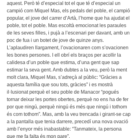
aquest. Però té d’especial tot el que té d’especial un
campió com Miquel Mas, els pedals del poble, el campió
popular, el jove del carrer d’Artà, l’home que ha ajudat el
poble, tot el poble. Mas escoltà emocionat les paraules
de les seves filles, i pujà a l’escenari per davant, amb un
poc de fua i un botet de jove de quinze anys.
L’aplaudiren llargament, l’ovacionaren com s’ovacionen
les bones persones. I ell obrí els braços per acollir la
calidesa d’un poble que estima, d’una gent que sap
estimar la seva gent. Amb dubtes a la veu, però la ment
molt clara, Miquel Mas, s’adreçà al públic: “Gràcies a
aquesta família que sou tots, gràcies” i es mostrà
il·lusionat perquè el seu poble de Manacor “pogués
tornar deixar les portes obertes, perquè no ens ha de fer
por que ningú, perquè ningú és més que ningú i tothom
és com tothom”. Mas, amb la veu trencada i girant-se cap
a la pantalla que tenia darrere, precedí una nova ovació
amb l’enyor més inabastable: “Tanmateix, la persona
que me fa falta és mon pare”.