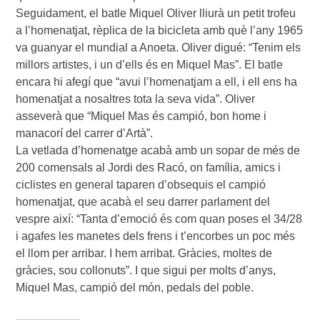
Seguidament, el batle Miquel Oliver lliurà un petit trofeu
a l’homenatjat, rèplica de la bicicleta amb què l’any 1965
va guanyar el mundial a Anoeta. Oliver digué: “Tenim els
millors artistes, i un d’ells és en Miquel Mas”. El batle
encara hi afegí que “avui l’homenatjam a ell, i ell ens ha
homenatjat a nosaltres tota la seva vida”. Oliver
asseverà que “Miquel Mas és campió, bon home i
manacorí del carrer d’Artà”.
La vetlada d’homenatge acabà amb un sopar de més de
200 comensals al Jordi des Racó, on família, amics i
ciclistes en general taparen d’obsequis el campió
homenatjat, que acabà el seu darrer parlament del
vespre així: “Tanta d’emoció és com quan poses el 34/28
i agafes les manetes dels frens i t’encorbes un poc més
el llom per arribar. I hem arribat. Gràcies, moltes de
gràcies, sou collonuts”. I que sigui per molts d’anys,
Miquel Mas, campió del món, pedals del poble.