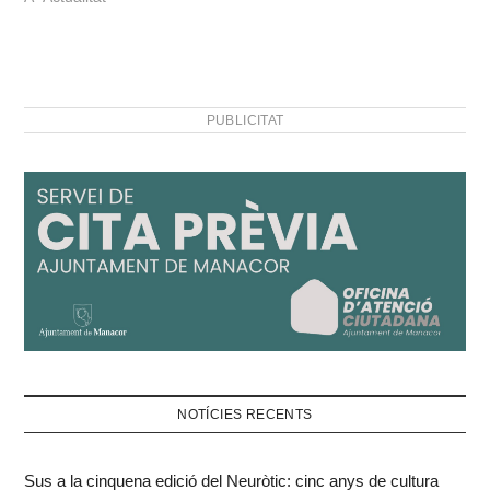
L'acte consistirà en una
bicicletada popular que
partirà a les 20.00h de
l'Auditori i arribarà a la
plaça de sa Bassa. Serà
PUBLICITAT
allà on, a les 20.45h,
tendrà…
NOTÍCIES RECENTS
Sus a la cinquena edició del Neuròtic: cinc anys de cultura