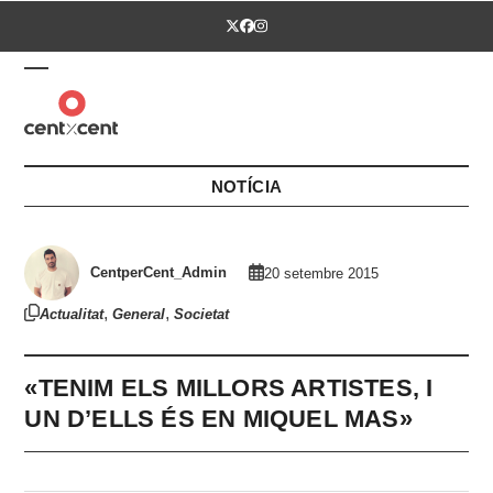
Skip
Twitter
Facebook
Instagram
to
content
Open
Close
mobile
mobile
menu
menu
NOTÍCIA
CentperCent_Admin
20 setembre 2015
,
,
Actualitat
General
Societat
«TENIM ELS MILLORS ARTISTES, I
UN D’ELLS ÉS EN MIQUEL MAS»