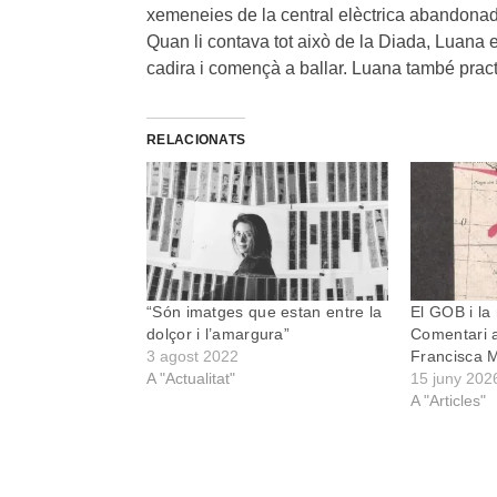
xemeneies de la central elèctrica abandonada,
Quan li contava tot això de la Diada, Luana 
cadira i començà a ballar. Luana també pract
RELACIONATS
“Són imatges que estan entre la
El GOB i la 
dolçor i l’amargura”
Comentari a
3 agost 2022
Francisca 
A "Actualitat"
15 juny 202
A "Articles"