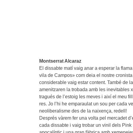
Montserrat Alcaraz
El dissabte matí vaig anar a esperar la flama
vila de Campos» com deia el nostre cronista 
considerable vaig estar content. També de la
amenitzaren la trobada amb les inevitables x
tragués de l’estoig les meves i així el meu fi
res. Jo l’hi he emparaulat un sou per cada 
neoliberalisme des de la naixença, redell!
Després vàrem fer una volta pel mercadet d’e
cada dissabte i vaig trobar un vinil dels Pin
apocalíptic i una gran fàbrica amb xemeneie