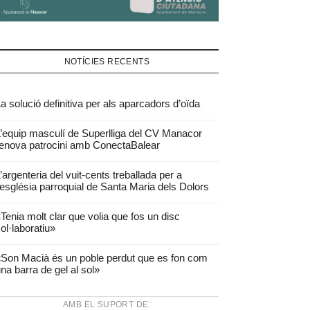
NOTÍCIES RECENTS
a solució definitiva per als aparcadors d’oïda
’equip masculí de Superlliga del CV Manacor
enova patrocini amb ConectaBalear
’argenteria del vuit-cents treballada per a
’església parroquial de Santa Maria dels Dolors
Tenia molt clar que volia que fos un disc
ol·laboratiu»
Son Macià és un poble perdut que es fon com
na barra de gel al sol»
AMB EL SUPORT DE: