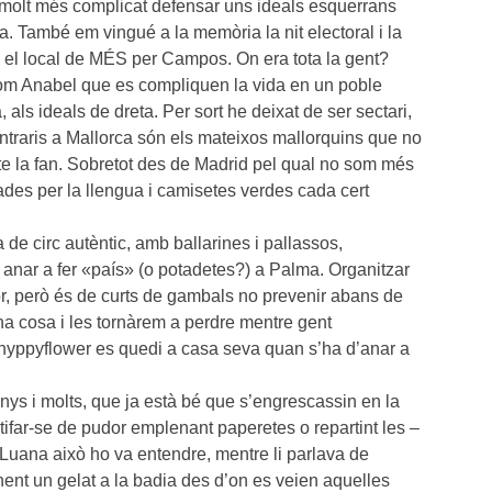
 molt més complicat defensar uns ideals esquerrans
a. També em vingué a la memòria la nit electoral i la
el local de MÉS per Campos. On era tota la gent?
om Anabel que es compliquen la vida en un poble
, als ideals de dreta. Per sort he deixat de ser sectari,
contraris a Mallorca són els mateixos mallorquins que no
a te la fan. Sobretot des de Madrid pel qual no som més
ades per la llengua i camisetes verdes cada cert
de circ autèntic, amb ballarines i pallassos,
 anar a fer «país» (o potadetes?) a Palma. Organitzar
or, però és de curts de gambals no prevenir abans de
na cosa i les tornàrem a perdre mentre gent
hyppyflower es quedi a casa seva quan s’ha d’anar a
nys i molts, que ja està bé que s’engrescassin en la
far-se de pudor emplenant paperetes o repartint les –
uana això ho va entendre, mentre li parlava de
enent un gelat a la badia des d’on es veien aquelles