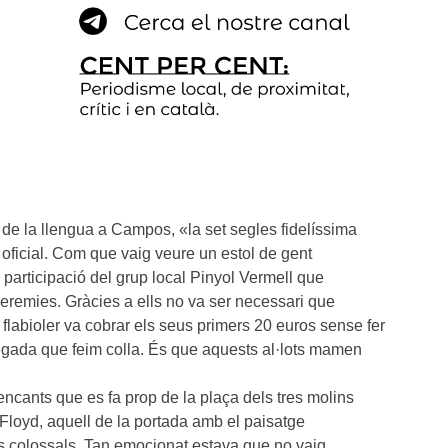
 de la llengua a Campos, «la set segles fidelíssima
oficial. Com que vaig veure un estol de gent
 participació del grup local Pinyol Vermell que
eremies. Gràcies a ells no va ser necessari que
ll flabioler va cobrar els seus primers 20 euros sense fer
vegada que feim colla. És que aquests al·lots mamen
ncants que es fa prop de la plaça dels tres molins
k Floyd, aquell de la portada amb el paisatge
s colossals. Tan emocionat estava que no vaig