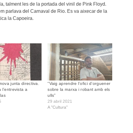
 talment les de la portada del vinil de Pink Floyd.
em parlava del Carnaval de Rio. Es va aixecar de la
ica la Capoeira.
nova junta directiva.
“Vaig aprendre l’ofici d’orguener
 l’entrevista a
sobre la marxa i robant amb els
Mas
ulls”
6
29 abril 2021
A "Cultura"