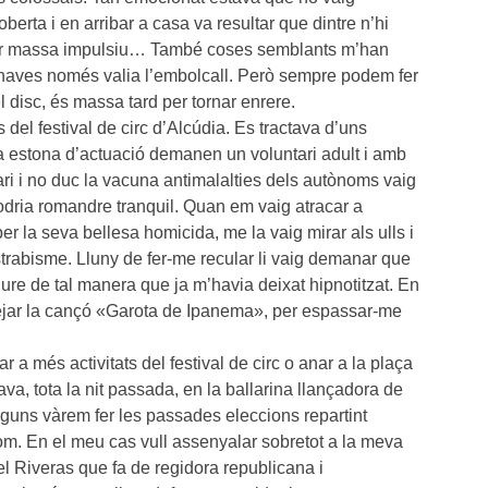
erta i en arribar a casa va resultar que dintre n’hi
 ser massa impulsiu… També coses semblants m’han
naves només valia l’embolcall. Però sempre podem fer
 disc, és massa tard per tornar enrere.
del festival de circ d’Alcúdia. Es tractava d’uns
na estona d’actuació demanen un voluntari adult i amb
 i no duc la vacuna antimalalties dels autònoms vaig
odria romandre tranquil. Quan em vaig atracar a
 per la seva bellesa homicida, me la vaig mirar als ulls i
strabisme. Lluny de fer-me recular li vaig demanar que
mriure de tal manera que ja m’havia deixat hipnotitzat. En
lejar la cançó «Garota de Ipanema», per espassar-me
a més activitats del festival de circ o anar a la plaça
va, tota la nit passada, en la ballarina llançadora de
lguns vàrem fer les passades eleccions repartint
som. En el meu cas vull assenyalar sobretot a la meva
l Riveras que fa de regidora republicana i