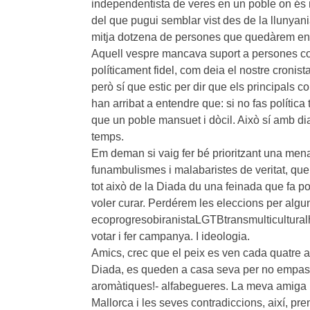
independentista de veres en un poble on és
del que pugui semblar vist des de la llunyani
mitja dotzena de persones que quedàrem en 
Aquell vespre mancava suport a persones c
políticament fidel, com deia el nostre cronista
però sí que estic per dir que els principals 
han arribat a entendre que: si no fas polític
que un poble mansuet i dòcil. Això sí amb di
temps.
Em deman si vaig fer bé prioritzant una mena 
funambulismes i malabaristes de veritat, que
tot això de la Diada du una feinada que fa p
voler curar. Perdérem les eleccions per algu
ecoprogresobiranistaLGTBtransmulticultural
votar i fer campanya. I ideologia.
Amics, crec que el peix es ven cada quatre a
Diada, es queden a casa seva per no empasti
aromàtiques!- alfabegueres. La meva amiga L
Mallorca i les seves contradiccions, així, pr