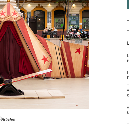
L
L
r
L
l
«
c
«
u
Articles