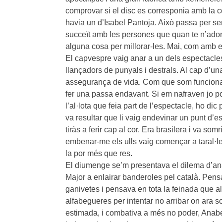
comprovar si el disc es corresponia amb la cob
havia un d’Isabel Pantoja. Això passa per
succeït amb les persones que quan te n’ado
alguna cosa per millorar-les. Mai, com amb el
El capvespre vaig anar a un dels espectacles 
llançadors de punyals i destrals. Al cap d’u
assegurança de vida. Com que som funcionari
fer una passa endavant. Si em nafraven jo p
l’al·lota que feia part de l’espectacle, ho dic
va resultar que li vaig endevinar un punt d’e
tiràs a ferir cap al cor. Era brasilera i va so
embenar-me els ulls vaig començar a taral·
la por més que res.
El diumenge se’m presentava el dilema d’anar 
Major a enlairar banderoles pel català. Pensa
ganivetes i pensava en tota la feinada que a
alfabegueres per intentar no arribar on ara 
estimada, i combativa a més no poder, Anabe