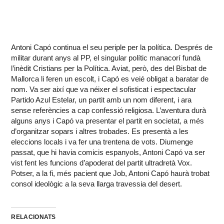
Antoni Capó continua el seu periple per la política. Després de
militar durant anys al PP, el singular polític manacorí fundà
l’inèdit Cristians per la Política. Aviat, però, des del Bisbat de
Mallorca li feren un escolt, i Capó es veié obligat a baratar de
nom. Va ser així que va néixer el sofisticat i espectacular
Partido Azul Estelar, un partit amb un nom diferent, i ara
sense referències a cap confessió religiosa. L’aventura durà
alguns anys i Capó va presentar el partit en societat, a més
d’organitzar sopars i altres trobades. Es presentà a les
eleccions locals i va fer una trentena de vots. Diumenge
passat, que hi havia comicis espanyols, Antoni Capó va ser
vist fent les funcions d’apoderat del partit ultradretà Vox.
Potser, a la fi, més pacient que Job, Antoni Capó haurà trobat
consol ideològic a la seva llarga travessia del desert.
RELACIONATS