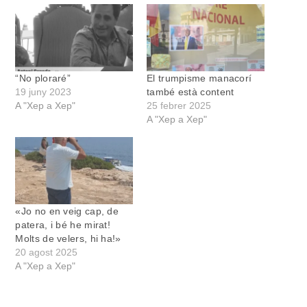
“No ploraré”
El trumpisme manacorí
19 juny 2023
també està content
A "Xep a Xep"
25 febrer 2025
A "Xep a Xep"
«Jo no en veig cap, de
patera, i bé he mirat!
Molts de velers, hi ha!»
20 agost 2025
A "Xep a Xep"