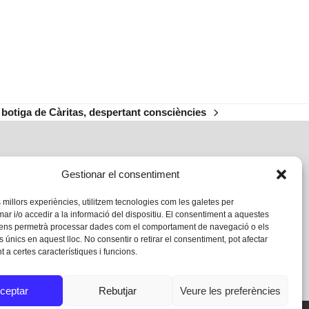
 botiga de Càritas, despertant consciències
xt
st:
Gestionar el consentiment
s millors experiències, utilitzem tecnologies com les galetes per
 i/o accedir a la informació del dispositiu. El consentiment a aquestes
 ens permetrà processar dades com el comportament de navegació o els
s únics en aquest lloc. No consentir o retirar el consentiment, pot afectar
 a certes característiques i funcions.
ceptar
Rebutjar
Veure les preferències