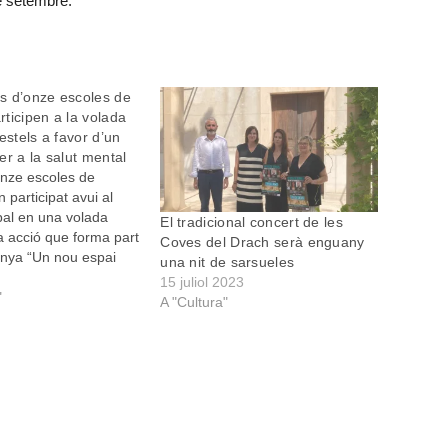
e setembre.
s d’onze escoles de
ticipen a la volada
estels a favor d’un
er a la salut mental
nze escoles de
participat avui al
pal en una volada
El tradicional concert de les
a acció que forma part
Coves del Drach serà enguany
nya “Un nou espai
una nit de sarsueles
ut mental” que
15 juliol 2023
 Estel de Llevant
"
A "Cultura"
 durant el 2016. En
itat hi han participat
tre-cents alumnes…