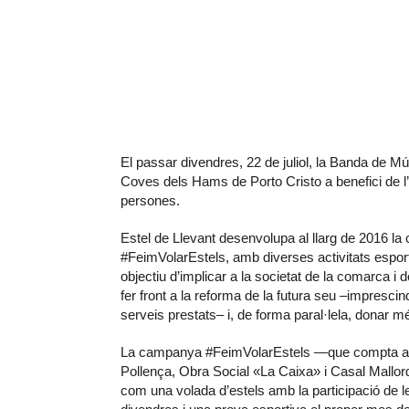
El passar divendres, 22 de juliol, la Banda de Mú
Coves dels Hams de Porto Cristo a benefici de l
persones.
Estel de Llevant desenvolupa al llarg de 2016 l
#FeimVolarEstels, amb diverses activitats esport
objectiu d’implicar a la societat de la comarca i d
fer front a la reforma de la futura seu –impresci
serveis prestats– i, de forma paral·lela, donar més
La campanya #FeimVolarEstels —que compta amb 
Pollença, Obra Social «La Caixa» i Casal Mallorq
com una volada d’estels amb la participació de le