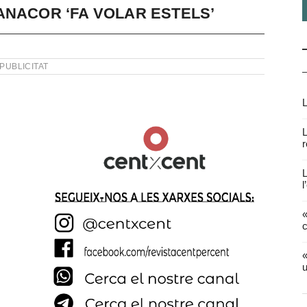
ANACOR ‘FA VOLAR ESTELS’
PUBLICITAT
L
L
r
L
l
«
c
«
u