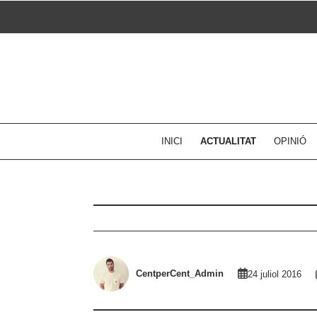
Skip
to
content
INICI
ACTUALITAT
OPINIÓ
CentperCent_Admin
24 juliol 2016