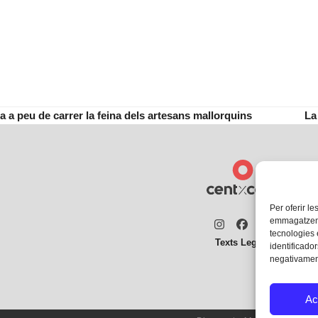
 a peu de carrer la feina dels artesans mallorquins
La
ne
po
Per oferir le
emmagatzemar
Instagram
Facebook
Twitter
tecnologies
Texts Legals
identificador
negativament
Ac