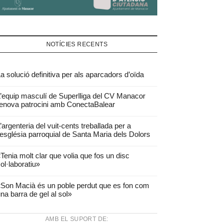
NOTÍCIES RECENTS
a solució definitiva per als aparcadors d’oïda
’equip masculí de Superlliga del CV Manacor
enova patrocini amb ConectaBalear
’argenteria del vuit-cents treballada per a
’església parroquial de Santa Maria dels Dolors
Tenia molt clar que volia que fos un disc
ol·laboratiu»
Son Macià és un poble perdut que es fon com
na barra de gel al sol»
AMB EL SUPORT DE: