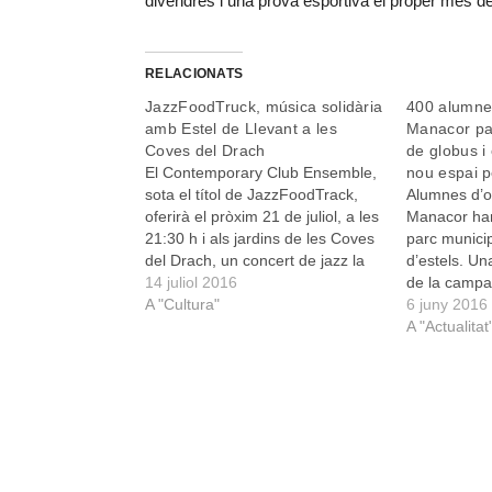
divendres i una prova esportiva el proper mes d
RELACIONATS
JazzFoodTruck, música solidària
400 alumne
amb Estel de Llevant a les
Manacor par
Coves del Drach
de globus i 
El Contemporary Club Ensemble,
nou espai p
sota el títol de JazzFoodTrack,
Alumnes d’o
oferirà el pròxim 21 de juliol, a les
Manacor han 
21:30 h i als jardins de les Coves
parc munici
del Drach, un concert de jazz la
d’estels. Un
recaptació del qual anirà en
14 juliol 2016
de la campa
benefici de l'associació Estel de
A "Cultura"
per a la sal
6 juny 2016
Llevant, que fa feina per millorar
l’Associació
A "Actualitat
les condicions…
desenvolupa
aquesta activ
més de qua