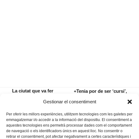
La ciutat que va fer
«Tenia por de ser ‘cursi’,
dels clots un atractiu
però em vaig donar permís
previous
next
Gestionar el consentiment
turístic
per ser-ho»
post:
post:
Per oferir les millors experiències, utilitzem tecnologies com les galetes per
emmagatzemar i/o accedir a la informació del dispositiu. El consentiment a
aquestes tecnologies ens permetrà processar dades com el comportament
de navegació o els identificadors únics en aquest lloc. No consentir o
retirar el consentiment, pot afectar negativament a certes característiques i