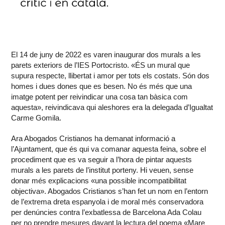
El 14 de juny de 2022 es varen inaugurar dos murals a les
parets exteriors de l’IES Portocristo. «ÉS un mural que
supura respecte, llibertat i amor per tots els costats. Són dos
homes i dues dones que es besen. No és més que una
imatge potent per reivindicar una cosa tan bàsica com
aquesta», reivindicava qui aleshores era la delegada d’Igualtat
Carme Gomila.
Ara Abogados Cristianos ha demanat informació a
l’Ajuntament, que és qui va comanar aquesta feina, sobre el
procediment que es va seguir a l’hora de pintar aquests
murals a les parets de l’institut porteny. Hi veuen, sense
donar més explicacions «una possible incompatibilitat
objectiva». Abogados Cristianos s’han fet un nom en l’entorn
de l’extrema dreta espanyola i de moral més conservadora
per denúncies contra l’exbatlessa de Barcelona Ada Colau
per no prendre mesures davant la lectura del poema «Mare