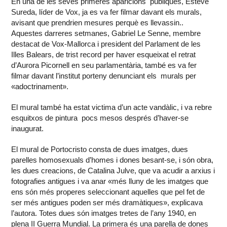
En una de les seves primeres aparicions públiques, Esteve
Sureda, líder de Vox, ja es va fer filmar davant els murals,
avisant que prendrien mesures perquè es llevassin..
Aquestes darreres setmanes, Gabriel Le Senne, membre
destacat de Vox-Mallorca i president del Parlament de les
Illes Balears, de trist record per haver esqueixat el retrat
d’Aurora Picornell en seu parlamentària, també es va fer
filmar davant l’institut porteny denunciant els murals per
«adoctrinament».
El mural també ha estat victima d’un acte vandàlic, i va rebre
esquitxos de pintura pocs mesos després d’haver-se
inaugurat.
El mural de Portocristo consta de dues imatges, dues
parelles homosexuals d’homes i dones besant-se, i són obra,
les dues creacions, de Catalina Julve, que va acudir a arxius i
fotografies antigues i va anar «més lluny de les imatges que
ens són més properes seleccionant aquelles que pel fet de
ser més antigues poden ser més dramàtiques», explicava
l’autora. Totes dues són imatges tretes de l’any 1940, en
plena II Guerra Mundial. La primera és una parella de dones