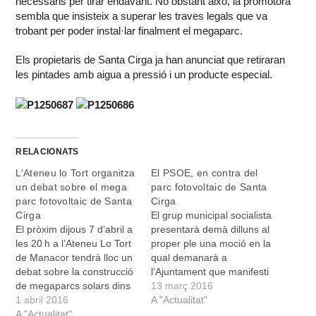
necessaris per tirar endavant. No obstant això, la promotora
sembla que insisteix a superar les traves legals que va
trobant per poder instal·lar finalment el megaparc.
Els propietaris de Santa Cirga ja han anunciat que retiraran
les pintades amb aigua a pressió i un producte especial.
RELACIONATS
L’Ateneu lo Tort organitza
El PSOE, en contra del
un debat sobre el mega
parc fotovoltaic de Santa
parc fotovoltaic de Santa
Cirga
Cirga
El grup municipal socialista
El pròxim dijous 7 d’abril a
presentarà demà dilluns al
les 20 h a l’Ateneu Lo Tort
proper ple una moció en la
de Manacor tendrà lloc un
qual demanarà a
debat sobre la construcció
l’Ajuntament que manifesti
de megaparcs solars dins
el seu rebuig a l’aprovació
13 març 2016
fora vila i més
1 abril 2016
del projecte fotovoltaic de
A "Actualitat"
concretament sobre el
A "Actualitat"
Santa Cirga i Son Crespí