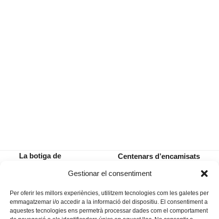
La botiga de
Centenars d’encamisats
Càritas, despertant
prenen el carrer per honorar
previous
next
Gestionar el consentiment
consciències
Sant Jaume
post:
post:
Per oferir les millors experiències, utilitzem tecnologies com les galetes per
emmagatzemar i/o accedir a la informació del dispositiu. El consentiment a
aquestes tecnologies ens permetrà processar dades com el comportament