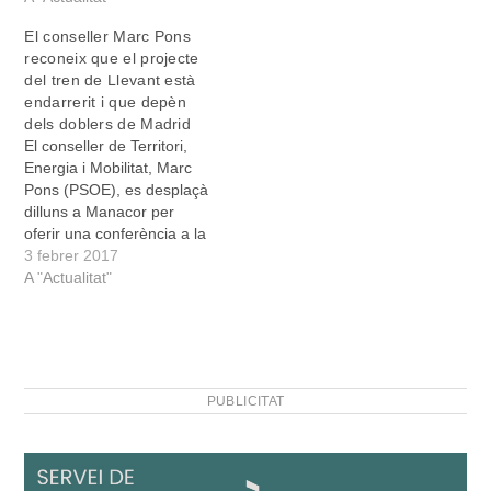
projecte de parc fotovoltaic
Nou, “degut a l’excessiva
El conseller Marc Pons
a la possessió de Santa
magnitud que planteja i al
reconeix que el projecte
Cirga al municipi de
fort impacte paisatgístic
del tren de Llevant està
Manacor. El parc solar,
que suposaria, així com…
endarrerit i que depèn
promogut…
dels doblers de Madrid
El conseller de Territori,
Energia i Mobilitat, Marc
Pons (PSOE), es desplaçà
dilluns a Manacor per
oferir una conferència a la
seu de l’Obra Cultural
3 febrer 2017
Balear. El tren de Llevant,
A "Actualitat"
l’electrificació del
ferrocarril fins a Manacor,
el projecte del parc
fotovoltaic de Santa Cirga i
la implamentació d’un bus
PUBLICITAT
per…