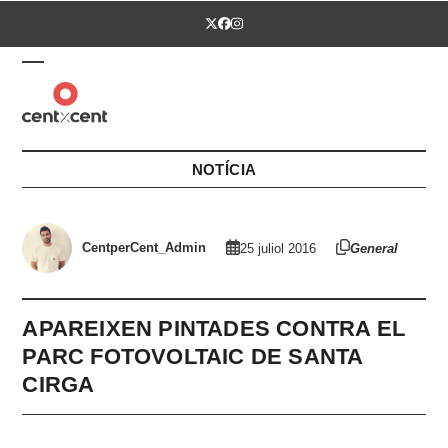
Skip
Twitter
Facebook
Instagram
to
content
Open
Close
mobile
mobile
menu
menu
NOTÍCIA
CentperCent_Admin
25 juliol 2016
General
APAREIXEN PINTADES CONTRA EL
PARC FOTOVOLTAIC DE SANTA
CIRGA