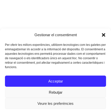
Gestionar el consentiment
Per oferir les millors experiències, utilitzem tecnologies com les galetes per
emmagatzemar i/o accedir a la informació del dispositiu. El consentiment a
aquestes tecnologies ens permetrà processar dades com el comportament
de navegació o els identificadors únics en aquest lloc. No consentir o
retirar el consentiment, pot afectar negativament a certes característiques i
funcions.
Instagram
Facebook
Twitter
Acceptar
Texts Legals
Rebutjar
Veure les preferències
Dissenyat a
Ideograma