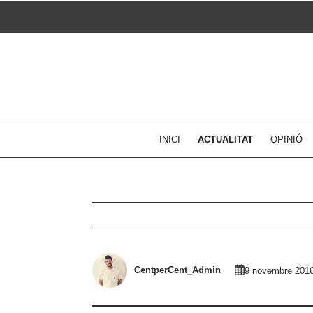
Skip
to
content
INICI
ACTUALITAT
OPINIÓ
CentperCent_Admin
9 novembre 201