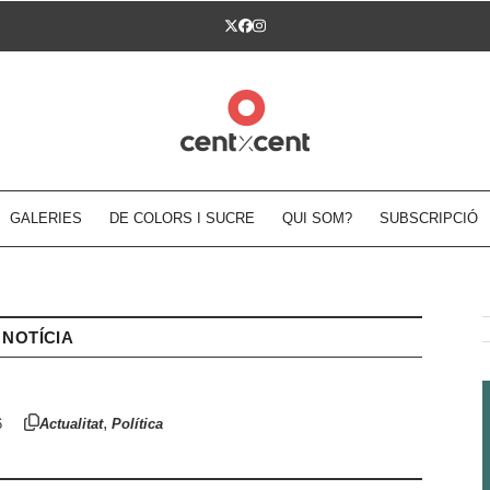
Twitter
Facebook
Instagram
GALERIES
DE COLORS I SUCRE
QUI SOM?
SUBSCRIPCIÓ
NOTÍCIA
,
6
Actualitat
Política