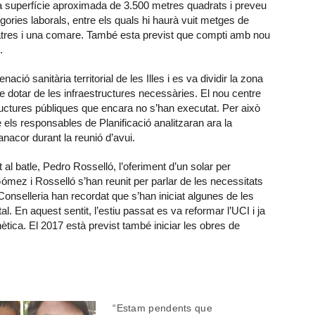
una superfície aproximada de 3.500 metres quadrats i preveu
egories laborals, entre els quals hi haurà vuit metges de
diatres i una comare. També esta previst que compti amb nou
.
ció sanitària territorial de les Illes i es va dividir la zona
 dotar de les infraestructures necessàries. El nou centre
uctures públiques que encara no s’han executat. Per això
 els responsables de Planificació analitzaran ara la
anacor durant la reunió d’avui.
al batle, Pedro Rosselló, l’oferiment d’un solar per
Gómez i Rosselló s’han reunit per parlar de les necessitats
Conselleria han recordat que s’han iniciat algunes de les
al. En aquest sentit, l’estiu passat es va reformar l’UCI i ja
ètica. El 2017 està previst també iniciar les obres de
“Estam pendents que