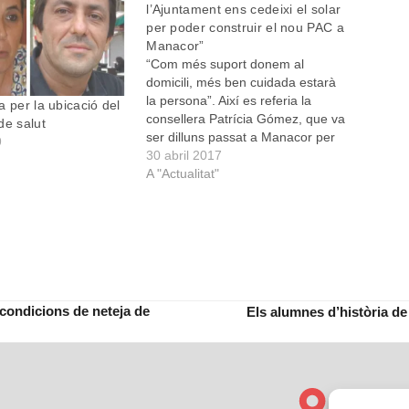
l’Ajuntament ens cedeixi el solar
per poder construir el nou PAC a
Manacor”
“Com més suport donem al
domicili, més ben cuidada estarà
la persona”. Així es referia la
a per la ubicació del
consellera Patrícia Gómez, que va
de salut
ser dilluns passat a Manacor per
9
participar en els Dilluns de l’Obra,
30 abril 2017
a la política de proximitat que
A "Actualitat"
pretén practicar la Conselleria de
Salut. En aquest sentit, Gómez
explicà…
condicions de neteja de
Els alumnes d’història de 
next
post: