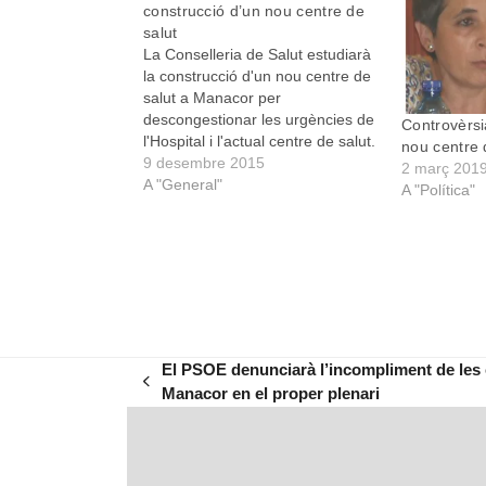
construcció d’un nou centre de
salut
La Conselleria de Salut estudiarà
la construcció d'un nou centre de
salut a Manacor per
descongestionar les urgències de
Controvèrsi
l'Hospital i l'actual centre de salut.
nou centre 
Això ha estat el que s'ha pogut
9 desembre 2015
2 març 201
extreure d'una reunió duita a
A "General"
A "Política"
terme amb el Batle de Manacor,
Pedro Rosselló, i el Director
General de…
El PSOE denunciarà l’incompliment de les 
previous
Manacor en el proper plenari
post: