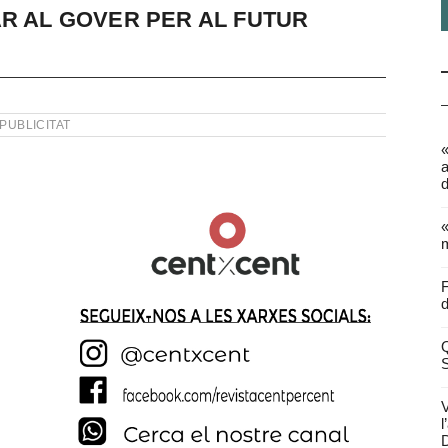
AR AL GOVER PER AL FUTUR
PUBLICITAT
a
d
«
m
F
d
Q
V
l
D