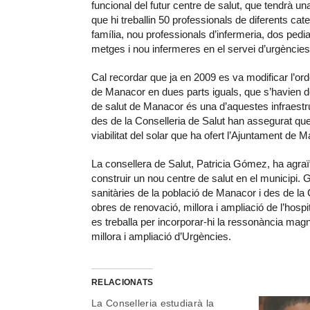
funcional del futur centre de salut, que tendrà 
que hi treballin 50 professionals de diferents cat
família, nou professionals d’infermeria, dos pe
metges i nou infermeres en el servei d’urgències
Cal recordar que ja en 2009 es va modificar l’ordena
de Manacor en dues parts iguals, que s’havien de
de salut de Manacor és una d’aquestes infraestr
des de la Conselleria de Salut han assegurat que
viabilitat del solar que ha ofert l’Ajuntament de M
La consellera de Salut, Patricia Gómez, ha agraït 
construir un nou centre de salut en el municipi. 
sanitàries de la població de Manacor i des de la 
obres de renovació, millora i ampliació de l’hospit
es treballa per incorporar-hi la ressonància magn
millora i ampliació d’Urgències.
RELACIONATS
La Conselleria estudiarà la