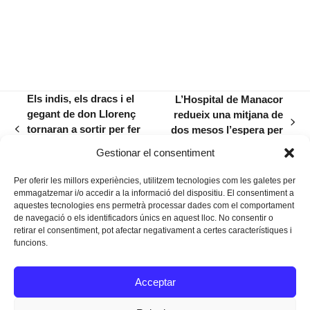
Els indis, els dracs i el
L’Hospital de Manacor
gegant de don Llorenç
redueix una mitjana de
next
tornaran a sortir per fer
dos mesos l’espera per
previous
post:
festa a la barriada de
una operació quirúrgica
post:
Gestionar el consentiment
Crist Rei
Per oferir les millors experiències, utilitzem tecnologies com les galetes per
emmagatzemar i/o accedir a la informació del dispositiu. El consentiment a
aquestes tecnologies ens permetrà processar dades com el comportament
de navegació o els identificadors únics en aquest lloc. No consentir o
retirar el consentiment, pot afectar negativament a certes característiques i
funcions.
Instagram
Facebook
Twitter
Acceptar
Texts Legals