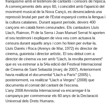
franquisme amb el testimoni de cantants i censors de l’època.
A començaments dels anys 60, i coincidint amb l’aparició del
moviment musical de la Nova Cançó, es desencadenà una
repressió brutal per part de l’Estat espanyol contra la llengua i
la cultura catalanes. Durant aquest període, devers 400
cançons en català foren censurades. Els cantautors Lluís
Llach, Raimon, Pi de la Serra i Joan Manuel Serrat hi aporten
el seu testimoni i expliquen de viva veu com actuava la
censura durant aquells anys i com ho feien per evitar-la.
Lluís Danés i Roca (Arenys de Mar, 1972) és director de
cinema, guionista i director artístic. El seu debut com a
director de cinema va ser amb “Llach, la revolta permanent”
que es va estrenar a la 54a edició del Festival Internacional
de Cinema de Sant Sebastià (març de 2007). Anteriorment
havia realitzat el documental “Llach a París” (2005) i,
posteriorment, va realitzar “Llach a Verges” (2008) que
documenta el comiat del cantant de l’escena.
L’any 2008 Amnistia Internacional va encarregar-li la
campanya per conmemorar els 60 anys de la Declaració
Universal dels Drets Humans.