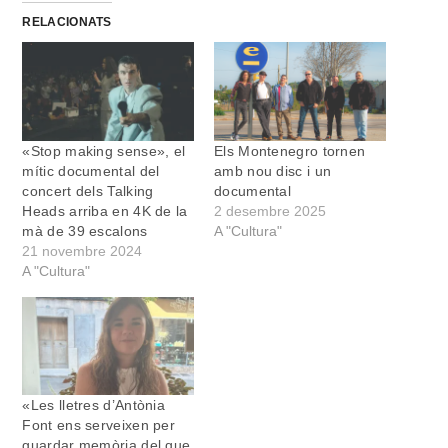
RELACIONATS
«Stop making sense», el
Els Montenegro tornen
mític documental del
amb nou disc i un
concert dels Talking
documental
Heads arriba en 4K de la
2 desembre 2025
mà de 39 escalons
A "Cultura"
21 novembre 2024
A "Cultura"
«Les lletres d’Antònia
Font ens serveixen per
guardar memòria del que