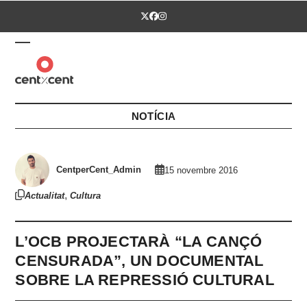
Skip
Twitter
Facebook
Instagram
to
content
Open
Close
mobile
mobile
menu
menu
NOTÍCIA
CentperCent_Admin
15 novembre 2016
,
Actualitat
Cultura
L’OCB PROJECTARÀ “LA CANÇÓ
CENSURADA”, UN DOCUMENTAL
SOBRE LA REPRESSIÓ CULTURAL