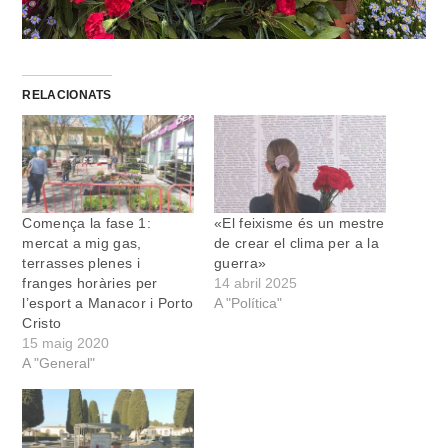
RELACIONATS
Comença la fase 1:
«El feixisme és un mestre
mercat a mig gas,
de crear el clima per a la
terrasses plenes i
guerra»
franges horàries per
14 abril 2025
l’esport a Manacor i Porto
A "Política"
Cristo
15 maig 2020
A "General"