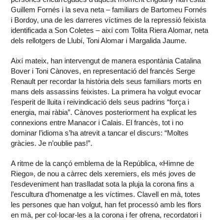
Guillem Fornés i la seva neta – familiars de Bartomeu Fornés
i Bordoy, una de les darreres víctimes de la repressió feixista
identificada a Son Coletes – així com Tolita Riera Alomar, neta
dels rellotgers de Llubí, Toni Alomar i Margalida Jaume.
Així mateix, han intervengut de manera espontània Catalina
Bover i Toni Cànoves, en representació del francès Serge
Renault per recordar la història dels seus familiars morts en
mans dels assassins feixistes. La primera ha volgut evocar
l’esperit de lluita i reivindicació dels seus padrins “força i
energia, mai ràbia”. Cànoves posteriorment ha explicat les
connexions entre Manacor i Calais. El francès, tot i no
dominar l’idioma s’ha atrevit a tancar el discurs: “Moltes
gràcies. Je n’oublie pas!”.
A ritme de la cançó emblema de la República, «Himne de
Riego», de nou a càrrec dels xeremiers, els més joves de
l’esdeveniment han traslladat sota la pluja la corona fins a
l’escultura d’homenatge a les víctimes. Clavell en mà, totes
les persones que han volgut, han fet processó amb les flors
en mà, per col·locar-les a la corona i fer ofrena, recordatori i