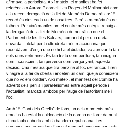
afirmava la periodista. Així mateix, el manifest ha fet
referència a Aurora Picornell i les Roges del Molinar així com
a la recent derogació de la llei de Memòria Democràtica: “El
record és dins cada un de nosaltres. Però la memòria és de
tothom. Per això manifestam el nostre més enèrgic rebuig a
la derogació de la llei de Memòria democràtica que el
Parlament de les Illes Balears, comandat per una dreta
covarda i tutelat per la ultradreta més reaccionària que
recordàvem d’ençà que no hi ha el dictador, va aprovar fa tan
sols unes setmanes. És tan trista com perillosa, tan indigna
com inconscient, tan perversa com vergonyant, aquesta
decisió. Una mesura que tira benzina al foc del rancor. Tiren
vinagre a la ferida oberta i enceten un camí que ja coneixíem i
que no volem oblidar”. Així mateix, el manifest del Comitè ha
advertit dels perills i paral·lelismes entre aquell període i
l’actualitat, marcats ambdós per l’auge de l’autoritarisme i
l’odi.
Amb “El Cant dels Ocells” de fons, un dels moments més
emotius ha estat la col·locació de la corona de llorer damunt
d’una taula coberta amb la bandera republicana. Les
persones encarregades d’aquest moment enguany han estat