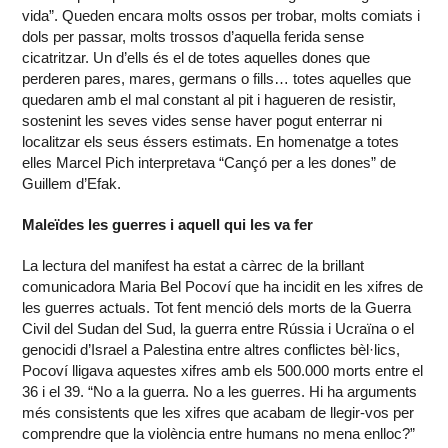
vida”. Queden encara molts ossos per trobar, molts comiats i
dols per passar, molts trossos d’aquella ferida sense
cicatritzar. Un d’ells és el de totes aquelles dones que
perderen pares, mares, germans o fills… totes aquelles que
quedaren amb el mal constant al pit i hagueren de resistir,
sostenint les seves vides sense haver pogut enterrar ni
localitzar els seus éssers estimats. En homenatge a totes
elles Marcel Pich interpretava “Cançó per a les dones” de
Guillem d’Efak.
Maleïdes les guerres i aquell qui les va fer
La lectura del manifest ha estat a càrrec de la brillant
comunicadora Maria Bel Pocoví que ha incidit en les xifres de
les guerres actuals. Tot fent menció dels morts de la Guerra
Civil del Sudan del Sud, la guerra entre Rússia i Ucraïna o el
genocidi d’Israel a Palestina entre altres conflictes bèl·lics,
Pocoví lligava aquestes xifres amb els 500.000 morts entre el
36 i el 39. “No a la guerra. No a les guerres. Hi ha arguments
més consistents que les xifres que acabam de llegir-vos per
comprendre que la violència entre humans no mena enlloc?”