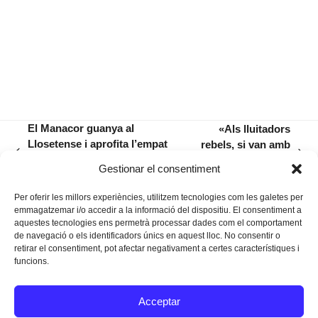
El Manacor guanya al
«Als lluitadors
Llosetense i aprofita l’empat
rebels, si van amb
previous
next
del Mallorca B per reduir
arguments, els
Gestionar el consentiment
post:
post:
distàncies
lleven d’enmig»
Per oferir les millors experiències, utilitzem tecnologies com les galetes per
emmagatzemar i/o accedir a la informació del dispositiu. El consentiment a
aquestes tecnologies ens permetrà processar dades com el comportament
de navegació o els identificadors únics en aquest lloc. No consentir o
retirar el consentiment, pot afectar negativament a certes característiques i
funcions.
Instagram
Facebook
Twitter
Acceptar
Texts Legals