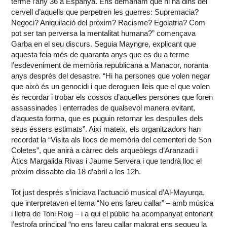
terme l’any 36 a Espanya. Ens demanam què hi ha dins del
cervell d’aquells que perpetren les guerres: Supremacia?
Negoci? Aniquilació del pròxim? Racisme? Egolatria? Com
pot ser tan perversa la mentalitat humana?” començava
Garba en el seu discurs. Seguia Mayngre, explicant que
aquesta feia més de quaranta anys que es du a terme
l’esdeveniment de memòria republicana a Manacor, noranta
anys després del desastre. “Hi ha persones que volen negar
que això és un genocidi i que deroguen lleis que el que volen
és recordar i trobar els cossos d’aquelles persones que foren
assassinades i enterrades de qualsevol manera evitant,
d’aquesta forma, que es puguin retornar les despulles dels
seus éssers estimats”. Així mateix, els organitzadors han
recordat la “Visita als llocs de memòria del cementeri de Son
Coletes”, que anirà a càrrec dels arqueòlegs d’Aranzadi i
Àtics Margalida Rivas i Jaume Servera i que tendrà lloc el
pròxim dissabte dia 18 d’abril a les 12h.
Tot just després s’iniciava l’actuació musical d’Al-Mayurqa,
que interpretaven el tema “No ens fareu callar” – amb música
i lletra de Toni Roig – i a qui el públic ha acompanyat entonant
l’estrofa principal “no ens fareu callar malgrat ens segueu la