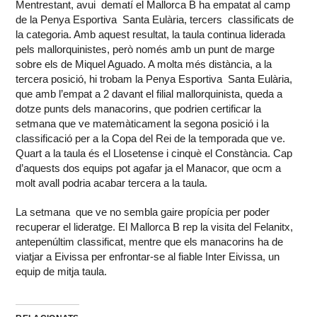
Mentrestant, avui dematí el Mallorca B ha empatat al camp
de la Penya Esportiva Santa Eulària, tercers classificats de
la categoria. Amb aquest resultat, la taula continua liderada
pels mallorquinistes, però només amb un punt de marge
sobre els de Miquel Aguado. A molta més distància, a la
tercera posició, hi trobam la Penya Esportiva Santa Eulària,
que amb l’empat a 2 davant el filial mallorquinista, queda a
dotze punts dels manacorins, que podrien certificar la
setmana que ve matemàticament la segona posició i la
classificació per a la Copa del Rei de la temporada que ve.
Quart a la taula és el Llosetense i cinquè el Constància. Cap
d’aquests dos equips pot agafar ja el Manacor, que ocm a
molt avall podria acabar tercera a la taula.
La setmana que ve no sembla gaire propícia per poder
recuperar el lideratge. El Mallorca B rep la visita del Felanitx,
antepenúltim classificat, mentre que els manacorins ha de
viatjar a Eivissa per enfrontar-se al fiable Inter Eivissa, un
equip de mitja taula.