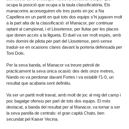
ocupa la posició que ocupa a la taula classificatòria. Els
manacorins aconseguiren els tres punts en joc a Na
Capellera en un partit en què tots dos equips s’hi jugaven molt
a la part alta de la classificació: el Manacor, per continuar
optant al campionat, i el Llosetense, per lluitar per les places
que donen accés a la lligueta. El duel va ser molt espès, amb
més domini de pilota per part del Llosetense, però sense
traduir-se en ocasions clares davant la porteria defensada per
Toni Dols.
Per la seva banda, el Manacor va treure petroli de
pràcticament la seva única ocasió: des dels onze metres,
Nando no va perdonar davant Fortes i va establir l’1-0, un
resultat que acabaria sent definitiu.
Va ser un partit molt travat, amb molt de joc al mig del camp i
poc bagatge ofensiu per part de tots dos equips. El més
destacat, a banda del resultat per al Manacor, va tornar a ser
la seva parella de centrals: el gran capità Chato, ben
secundat pel Kaiser Vecina.