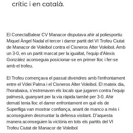
El ConectaBalear CV Manacor disputava ahir al poliesportiu
Miquel Àngel Nadal el tercer i darrer partit del VI Trofeu Ciutat
de Manacor de Voleibol contra el Cisneros Alter Voleibol. Amb
un 3-0, en un partit marcat per la igualtat, l’equip d’Alexis
González aconseguia posicionar-se en primer lloc i fer-se
amb el trofeu.
El Trofeu començava el passat divendres amb l’enfrontament
entre el Vòlei Palma i el Cisneros Alter Voleibol. El mateix dia,
l’horabaixa, s’estrenaven els locals que jugaren contra l’equip
palmesà, guanyant per la via ràpida també per 3-0. Ahir
dematí tenia lloc el darrer enfrontament en què els de
Superlliga van mostrar confiança, anant de manco a més i
aconseguiren desmuntar la defensa visitant. D’aquesta
manera aconseguien la victòria en tots els partits del VI
Trofeu Ciutat de Manacor de Voleibol