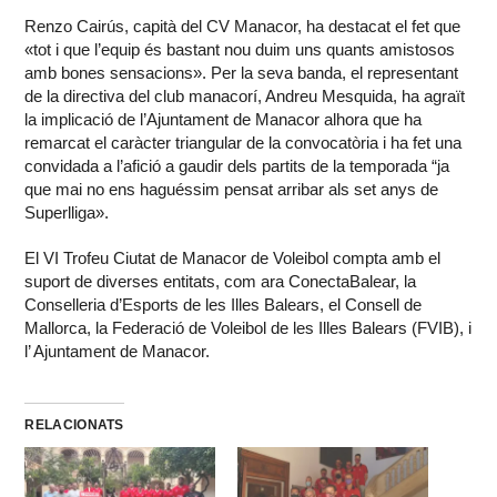
Renzo Cairús, capità del CV Manacor, ha destacat el fet que
«tot i que l’equip és bastant nou duim uns quants amistosos
amb bones sensacions». Per la seva banda, el representant
de la directiva del club manacorí, Andreu Mesquida, ha agraït
la implicació de l’Ajuntament de Manacor alhora que ha
remarcat el caràcter triangular de la convocatòria i ha fet una
convidada a l’afició a gaudir dels partits de la temporada “ja
que mai no ens haguéssim pensat arribar als set anys de
Superlliga».
El VI Trofeu Ciutat de Manacor de Voleibol compta amb el
suport de diverses entitats, com ara ConectaBalear, la
Conselleria d’Esports de les Illes Balears, el Consell de
Mallorca, la Federació de Voleibol de les Illes Balears (FVIB), i
l’ Ajuntament de Manacor.
RELACIONATS