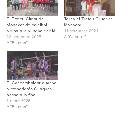
El Trofeu Ciutat de
Torna el Trofeu Ciutat de
Manacor de Voleibol
Manacor
arriba a la vuitena edició
11 setembre 2021
23 setembre 2025
A "General"
A "Esports"
El Conectabalear guanya
al totpoderós Guaguas i
passa a la final
1 març 2026
A "Esports"