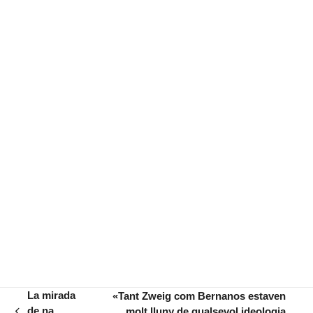
La mirada
«Tant Zweig com Bernanos estaven
de na
molt lluny de qualsevol ideologia