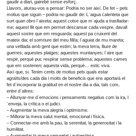
gaudir a diari, gairebé sense esforç.
Llavors, aturau-vos a pensar: Podria no ser així. De fet – pels
motius que siguin – podria no gaudir de: L´aigua calenteta que
surt quan obro l´aixeta; aquest cotxe que m´ajuda a traslladar-
me; aquest llit que em permet descansar cada vespre, davall
aquest sostre que em resguarda; aquest pa cruixent del
mateix dia; el somriure del meu fill/a; l´aguiat de mu mareta;
una vetllada amb gent que estim; la meva terra, lliure de
guerres; aquestes platges; aquestes muntanyes; l´aire que
respir, perquè puc respirar sense problema; aquestes cames
que em sostenen; aquesta vida, perquè… estic viva.
Així que, si. Tenim cents de motius pels quals estar
agraïts/des cada dia i molts de beneficis que ens aportarà el
fet d´incorporar la gratitud en el nostre dia a dia, tals com,
entre d´altres:
– Allunyar-me d´emocions i pensaments negatius com la ira, l
´enveja, la crítica o el judici.
– Augmentar la meva alegria i optimisme.
– Millorar la meva salut mental, emocional i física.
– Connectar-me amb la pau, la serenitat, la generositat i la
humilitat.
– Augmentar la meva seguretat i autoestima.