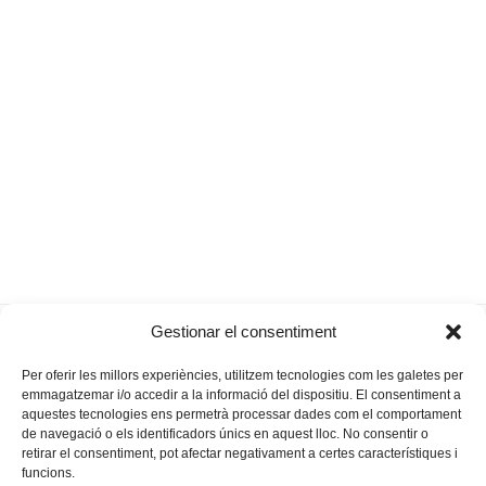
Per les festes, a peu pel
“La gent encara s’estima
Gestionar el consentiment
previous
next
carrer de Ciutat
més un dècim”
post:
post:
Per oferir les millors experiències, utilitzem tecnologies com les galetes per
emmagatzemar i/o accedir a la informació del dispositiu. El consentiment a
aquestes tecnologies ens permetrà processar dades com el comportament
de navegació o els identificadors únics en aquest lloc. No consentir o
retirar el consentiment, pot afectar negativament a certes característiques i
funcions.