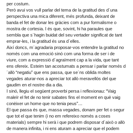
per costum.
Però avui vos vull parlar del tema de la gratitud des d´una
perspectiva una mica diferent, més profunda, deixant de
banda el fet de donar les gràcies com a pur formalisme o
mostra de cortesia. I és que, sovint, hi ha paraules que
sembla que s´hagin buidat del seu vertader significat de tant
emprar-les, i la gratitud és una d´elles.
Així doncs, m´agradaria proposar-vos entendre la gratitud no
només com una emoció sinó com una forma de ser i de
viure, com a expressió d´agraïment cap a la vida, que tant
ens ofereix. Esteim tan acostumats a pensar i parlar només d
´allò “negatiu” que ens passa, que se´ns oblida moltes
vegades aturar-nos a apreciar tot allò meravellós del que
gaudim en el nostre dia a dia.
I sinó, llegiu el següent proverbi persa i reflexionau: “Vaig
maleïr el fet de no tenir sabates fins el moment en què vaig
conèixer un home que no tenia peus”…
El que passa és que, massa vegades, donam per fet o segur
que tot el que tenim (i no em refereixo només a coses
materials) sempre hi serà i que podrem disposar d´això o allò
de manera infinita, i ni ens aturam a apreciar que el podem