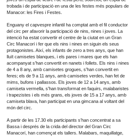
trobada i de participació en una de les festes més populars de
Manacor: les Fires i Festes.
Enguany el capvespre infantil ha comptat amb el fil conductor
del circ per afavorir la participació de nins, nines i joves. La
intenció ha estat convertir el centre de la ciutat en un Gran
Circ Manacorí i fer que els nins i nines en siguin els seus
protagonistes. Així, els infants de zero a tres anys, que han
lluït camisetes blanques, i els pares i mares que els han
acompanyat s’han convertit en nanets i follets. Els nins i nines
de 4 a 8 any, amb camisetes grogues, s’han convertit en
feres; els de 9 a 11 anys, amb camisetes verdes, han fet de
mims, bufons i pallassos. Els joves de 12 a 14 anys, amb
camiseta vermella, s’han transformat en faquirs, malabaristes
i trapezistes i els més grans, els joves de 15 a 17 anys, amb
camiseta blava, han participat en una gimcana al voltant del
món del circ.
A partir de les 17.30 els participants s’han concentrat a sa
Bassa i després de la crida del director del Gran Circ
Manacorí, han començat els tallers. Malabars, maquillatge,