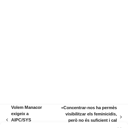
Volem Manacor
«Concentrar-nos ha permès
exigeix a
visibilitzar els feminicidis,
next
AIPC/SYS
però no és suficient i cal
previous
post:
respecte per tots
realitzar altres accions»