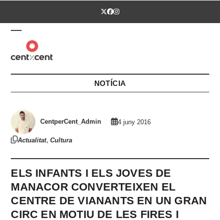
Skip
Twitter
Facebook
Instagram
to
content
Open
Close
mobile
mobile
menu
menu
NOTÍCIA
CentperCent_Admin
4 juny 2016
,
Actualitat
Cultura
ELS INFANTS I ELS JOVES DE
MANACOR CONVERTEIXEN EL
CENTRE DE VIANANTS EN UN GRAN
CIRC EN MOTIU DE LES FIRES I