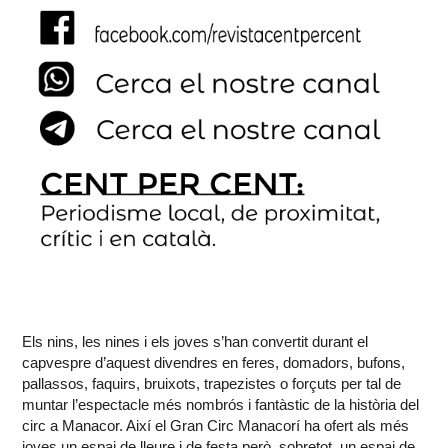
Els nins, les nines i els joves s’han convertit durant el
capvespre d’aquest divendres en feres, domadors, bufons,
pallassos, faquirs, bruixots, trapezistes o forçuts per tal de
muntar l’espectacle més nombrós i fantàstic de la història del
circ a Manacor. Així el Gran Circ Manacorí ha ofert als més
joves un espai de lleure i de festa però, sobretot, un espai de