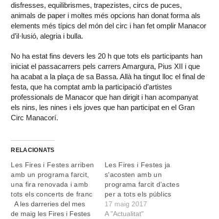
disfresses, equilibrismes, trapezistes, circs de puces,
animals de paper i moltes més opcions han donat forma als
elements més típics del món del circ i han fet omplir Manacor
d’il·lusió, alegria i bulla.
No ha estat fins devers les 20 h que tots els participants han
iniciat el passacarrers pels carrers Amargura, Pius XII i que
ha acabat a la plaça de sa Bassa. Allà ha tingut lloc el final de
festa, que ha comptat amb la participació d’artistes
professionals de Manacor que han dirigit i han acompanyat
els nins, les nines i els joves que han participat en el Gran
Circ Manacorí.
RELACIONATS
Les Fires i Festes arriben
Les Fires i Festes ja
amb un programa farcit,
s’acosten amb un
una fira renovada i amb
programa farcit d’actes
tots els concerts de franc
per a tots els públics
A les darreries del mes
17 maig 2017
de maig les Fires i Festes
A "Actualitat"