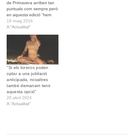
de Primavera arriben tan
puntuals com sempre però
en aquesta edició “hem
volgut introduir alguns
18 maig 2016
canvis per potenciar els
A "Actualitat"
atractius de Manacor”,
destacà el regidor de
Festes, Mateu Juan.
“Aquests dies som com un
gran mostrador: les
tradicions…
“Si els toreros poden
optar a una jubilació
anticipada, nosaltres
també demanam tenir
aquesta opció”
20 abril 2024
A "Actualitat"