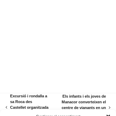
Excursió i rondalla a
Els infants i els joves de
sa Roca des
Manacor converteixen el
Castellet organitzada
centre de vianants en un
previous
next
pels Amics de
Gran Circ en motiu de les
post:
post: