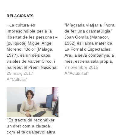
RELACIONATS
«La cultura és
“M’agrada viatjar a l’hora
imprescindible per a la
de fer una dramatúrgia”
llibertat de les persones»
Joan Gomila (Manacor,
[pullquote] Miguel Ángel
1962) és l’alma mater de
Moreno, “Bolo” (Màlaga,
La Fornal d’Espectacles.
1977), és un dels caps
Ara, la seva companyia, a
visibles de Vaivén Circo, i
més, estrena sala pròpia,
ha rebut el Premi Nacional
on aquests dies podrem
7 novembre 2015
de Circ aquest 2016
25 març 2017
assistir a les funcions de
A "Actualitat"
passat. Ara seran al
A "Cultura"
La Cita, una proposta
festival Millor de Sa
teatral amb música. -
Màniga per presentar el
D’on parteix la idea de La
seu cèlebre Do not disturb.
Cita? Teatre amb música?
[/pullquote] Parlau de fusió
- Parteix…
de les arts escèniques...…
“Es tracta de reconèixer
un dret com a ciutadà,
com el té qualsevol altra