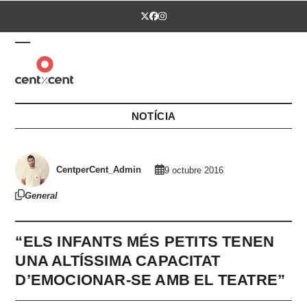
Skip
Twitter
Facebook
Instagram
to
content
Open
Close
mobile
mobile
menu
menu
NOTÍCIA
CentperCent_Admin
9 octubre 2016
General
“ELS INFANTS MÉS PETITS TENEN
UNA ALTÍSSIMA CAPACITAT
D’EMOCIONAR-SE AMB EL TEATRE”