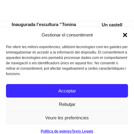
Inaugurada l’escultura “Tonina
Un castell
Cabrer”, que Jeroni Bosch ha donat al
per a la
previous
next
Gestionar el consentiment
poble de Manacor
història
post:
post:
Per oferir les millors experiències, utilitzem tecnologies com les galetes per
emmagatzemar i/o accedir a la informació del dispositiu. El consentiment a
aquestes tecnologies ens permetrà processar dades com el comportament
de navegació o els identificadors únics en aquest lloc. No consentir o
retirar el consentiment, pot afectar negativament a certes característiques i
funcions.
Instagram
Facebook
Twitter
Acceptar
Texts Legals
Rebutjar
Veure les preferències
Dissenyat a
Ideograma
Política de galetes
Texts Legals