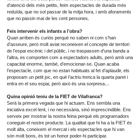
d’atenció dels més petits, feim espectacles de durada més
reduïda, que no sol passar de la mitja hora, i amb aforaments
que no passin mai de les cent persones.
Feis intervenir els infants a l’obra?
Quan arriben és curiós perquè no saben ni com s’han
d’asseure, però molt aviat reconeixen el concepte de territori
de l’espai escènic i del públic, i no traspassen d’una banda a
l’altra, es comporten com a espectadors adults, però amb una
capacitat enorme, també, d’emocionar-se. Quan acaba
l’espectacle, com que no estan habituats al fet d’aplaudir, els
proposam un petit joc, en què l’actriu trenca la quarta paret i
entra en el seu espai, però això és una sorpresa…
Quina opinió teniu de la FIET de Vilafranca?
Serà la primera vegada que hi actuam. Ens sembla una
iniciativa excel·lent, i no necessària, sinó imprescindible. Ens
serveix per mostrar la nostra feina perquè els programadors
coneguin el nostre producte. La qualitat que hi ha a la FIET és
molt alta, coneixem el mercat i els espectacles que hi van
són molt bons, és tot un honor poder-hi participar.