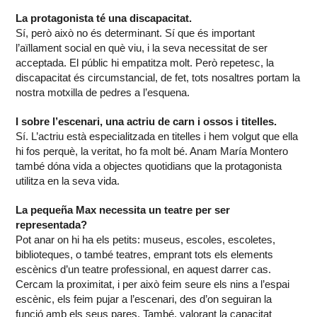
La protagonista té una discapacitat.
Sí, però això no és determinant. Sí que és important
l’aïllament social en què viu, i la seva necessitat de ser
acceptada. El públic hi empatitza molt. Però repetesc, la
discapacitat és circumstancial, de fet, tots nosaltres portam la
nostra motxilla de pedres a l’esquena.
I sobre l’escenari, una actriu de carn i ossos i titelles.
Sí. L’actriu està especialitzada en titelles i hem volgut que ella
hi fos perquè, la veritat, ho fa molt bé. Anam María Montero
també dóna vida a objectes quotidians que la protagonista
utilitza en la seva vida.
La pequeña Max necessita un teatre per ser
representada?
Pot anar on hi ha els petits: museus, escoles, escoletes,
biblioteques, o també teatres, emprant tots els elements
escènics d’un teatre professional, en aquest darrer cas.
Cercam la proximitat, i per això feim seure els nins a l’espai
escènic, els feim pujar a l’escenari, des d’on seguiran la
funció amb els seus pares. També, valorant la capacitat