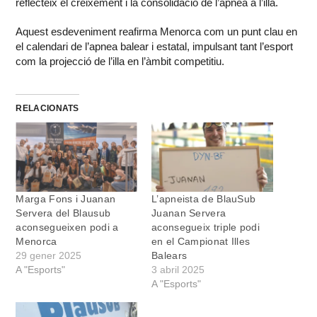
reflecteix el creixement i la consolidació de l’apnea a l’illa.
Aquest esdeveniment reafirma Menorca com un punt clau en
el calendari de l’apnea balear i estatal, impulsant tant l’esport
com la projecció de l’illa en l’àmbit competitiu.
RELACIONATS
Marga Fons i Juanan
L’apneista de BlauSub
Servera del Blausub
Juanan Servera
aconsegueixen podi a
aconsegueix triple podi
Menorca
en el Campionat Illes
29 gener 2025
Balears
A "Esports"
3 abril 2025
A "Esports"