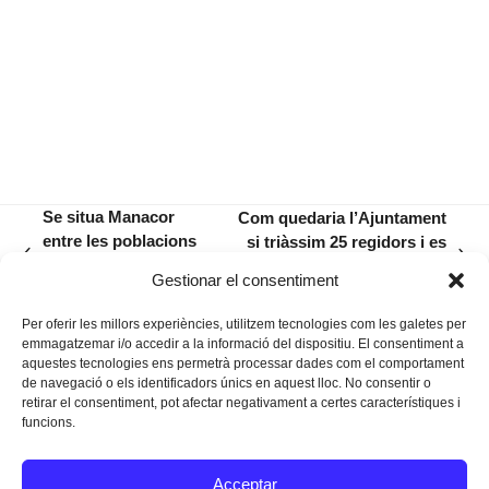
Se situa Manacor
Com quedaria l’Ajuntament
entre les poblacions
si triàssim 25 regidors i es
previous
next
més felices de
repetissin els resultats del
Gestionar el consentiment
post:
post:
Mallorca?
2023?
Per oferir les millors experiències, utilitzem tecnologies com les galetes per
emmagatzemar i/o accedir a la informació del dispositiu. El consentiment a
aquestes tecnologies ens permetrà processar dades com el comportament
de navegació o els identificadors únics en aquest lloc. No consentir o
retirar el consentiment, pot afectar negativament a certes característiques i
funcions.
Instagram
Facebook
Twitter
Acceptar
Texts Legals