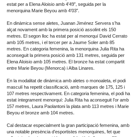
estat per a Elena Aloisio amb 4’49”, seguida per la
menorquina Marie Beyou amb 4’03”.
En dinàmica sense aletes, Juanan Jiménez Servera s’ha
alçat novament amb la primera posició assolint els 150
metres. El segon lloc ha estat per al menorquí David Cerrato
amb 105 metres, i el tercer per a Jaume Soler amb 85
metres. En categoria femenina, la menorquina Julia Rita ha
aconseguit la primera posició amb 131 metres, seguida per
Elena Aloisio amb 105 metres. El bronze ha estat compartit
entre Marie Beyou (Menorca) i Alba Linares.
En la modalitat de dinàmica amb aletes o monoaleta, el podi
masculí ha repetit classificació, amb marques de 175, 125 i
107 metres respectivament. En categoria femenina, el podi ha
estat íntegrament menorquí: Julia Rita ha aconseguit l’or amb
157 metres, Laura Paolantoni la plata amb 113 metres i Marie
Beyou el bronze amb 104 metres.
Cal destacar especialment la gran participació femenina, amb
una notable presència d’esportistes menorquines, fet que