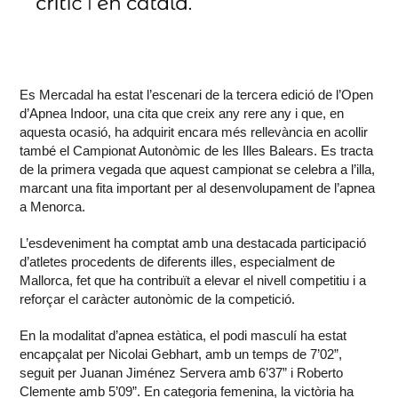
Es Mercadal ha estat l’escenari de la tercera edició de l’Open
d’Apnea Indoor, una cita que creix any rere any i que, en
aquesta ocasió, ha adquirit encara més rellevància en acollir
també el Campionat Autonòmic de les Illes Balears. Es tracta
de la primera vegada que aquest campionat se celebra a l’illa,
marcant una fita important per al desenvolupament de l’apnea
a Menorca.
L’esdeveniment ha comptat amb una destacada participació
d’atletes procedents de diferents illes, especialment de
Mallorca, fet que ha contribuït a elevar el nivell competitiu i a
reforçar el caràcter autonòmic de la competició.
En la modalitat d’apnea estàtica, el podi masculí ha estat
encapçalat per Nicolai Gebhart, amb un temps de 7’02”,
seguit per Juanan Jiménez Servera amb 6’37” i Roberto
Clemente amb 5’09”. En categoria femenina, la victòria ha