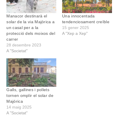
Manacor destinarà el
Una innocentada
solar de la via Majòrica a
tendenciosament creïble
un casal per a la
15 gener 2025
protecció dels moixos del
A "Xep a Xep"
carrer
28 desembre 2023
A "Societat"
Galls, gallines i pollets
tornen omplir el solar de
Majórica
14 maig 2025
A "Societat"