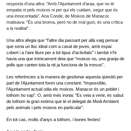
resposta d’una altra: “Amb l’Ajuntament d’araa, que no té
empatia ni pels moixos ni per qui els cuidam, segur que és
una innocentada”. Ana Conde, de Moixos de Manacor,
matisava: “És una broma, però no de mal gust, és una crítica
a la realitat”.
Una altra afegia que “
l’altre dia passant per allà vaig pensar
que seria un lloc ideal com a casal de joves, amb espai
cobert i a l’aire lliure per a tot tipus d’activitats” i també n’hi
havia una que irònicament deia que “moixos no, una granja de
polls que canten tota la nit ja funciona de fa mesos”.
Les referències a la manera de gestionar aquesta qüestió per
part de l’Ajuntament foren una constant: “Impossible,
l’Ajuntament actual odia els moixos. Manacor és un poblet i
tothom ho sap”. O, amb més ironia: “Es veia a venir, és sabut
de tothom la gran estima que té el delegat de Medi Ambient
pels animals i pels moixos en particular”.
En tot cas, molts d’anys a tothom, i bones festes!