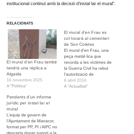
institucional continuï amb la decisió d’instal·lar el mural”.
RELACIONATS
El mural d’en Frau es
col·locarà al cementeri
de Son Coletes
El mural d'en Frau, una
peça metàl·lica que
El mural d’en Frau també
recorda a les víctimes de
tendrà una rèplica a
la Guerra Cívil ha rebut
Algaida
l'autorització de
16 novembre 2025
l'Ajuntament per a què
6 abril 2016
A "Política"
sigui col·locat al cementeri
A "Actualitat"
municipal pel Comitè de
Pendents d’un informe
Son Coletes. La seva
jurídic per instal·lar el
col·locació havia estat
mural
aturada quan es va
L’equip de govern de
produir la moció de
l’Ajuntament de Manacor,
censura i entrà…
format per PP, PI i AIPC no
descarta donar suport a la