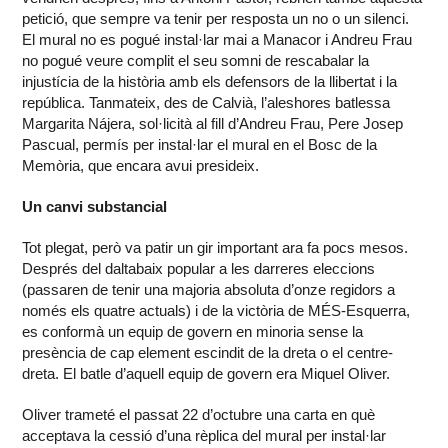
petició, que sempre va tenir per resposta un no o un silenci.
El mural no es pogué instal·lar mai a Manacor i Andreu Frau
no pogué veure complit el seu somni de rescabalar la
injustícia de la història amb els defensors de la llibertat i la
república. Tanmateix, des de Calvià, l’aleshores batlessa
Margarita Nájera, sol·licità al fill d’Andreu Frau, Pere Josep
Pascual, permís per instal·lar el mural en el Bosc de la
Memòria, que encara avui presideix.
Un canvi substancial
Tot plegat, però va patir un gir important ara fa pocs mesos.
Després del daltabaix popular a les darreres eleccions
(passaren de tenir una majoria absoluta d’onze regidors a
només els quatre actuals) i de la victòria de MÉS-Esquerra,
es conformà un equip de govern en minoria sense la
presència de cap element escindit de la dreta o el centre-
dreta. El batle d’aquell equip de govern era Miquel Oliver.
Oliver trameté el passat 22 d’octubre una carta en què
acceptava la cessió d’una rèplica del mural per instal·lar