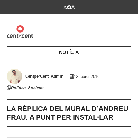
Skip
Twitter
Facebook
Instagram
to
content
Open
Close
mobile
mobile
menu
menu
NOTÍCIA
CentperCent_Admin
12 febrer 2016
,
Política
Societat
LA RÈPLICA DEL MURAL D’ANDREU
FRAU, A PUNT PER INSTAL·LAR