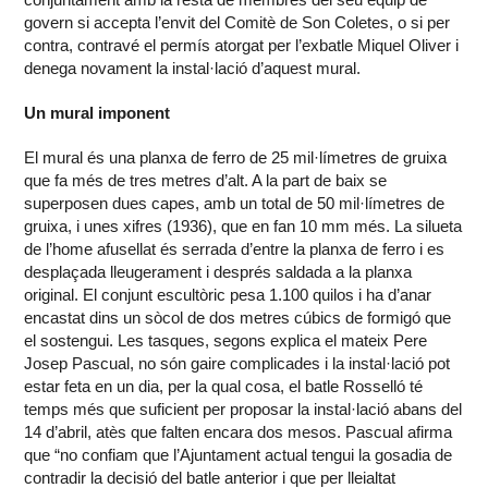
govern si accepta l’envit del Comitè de Son Coletes, o si per
contra, contravé el permís atorgat per l’exbatle Miquel Oliver i
denega novament la instal·lació d’aquest mural.
Un mural imponent
El mural és una planxa de ferro de 25 mil·límetres de gruixa
que fa més de tres metres d’alt. A la part de baix se
superposen dues capes, amb un total de 50 mil·límetres de
gruixa, i unes xifres (1936), que en fan 10 mm més. La silueta
de l’home afusellat és serrada d’entre la planxa de ferro i es
desplaçada lleugerament i després saldada a la planxa
original. El conjunt escultòric pesa 1.100 quilos i ha d’anar
encastat dins un sòcol de dos metres cúbics de formigó que
el sostengui. Les tasques, segons explica el mateix Pere
Josep Pascual, no són gaire complicades i la instal·lació pot
estar feta en un dia, per la qual cosa, el batle Rosselló té
temps més que suficient per proposar la instal·lació abans del
14 d’abril, atès que falten encara dos mesos. Pascual afirma
que “no confiam que l’Ajuntament actual tengui la gosadia de
contradir la decisió del batle anterior i que per lleialtat