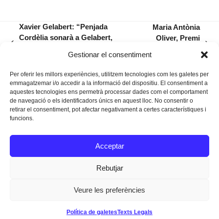
Xavier Gelabert: “Penjada
Maria Antònia
Cordèlia sonarà a Gelabert,
Oliver, Premi
previous
next
però no al que escoltam
d’Honor de les
Gestionar el consentiment
post:
post:
últimament»
Lletres Catalanes
Per oferir les millors experiències, utilitzem tecnologies com les galetes per
emmagatzemar i/o accedir a la informació del dispositiu. El consentiment a
aquestes tecnologies ens permetrà processar dades com el comportament
de navegació o els identificadors únics en aquest lloc. No consentir o
retirar el consentiment, pot afectar negativament a certes característiques i
funcions.
Instagram
Facebook
Twitter
Acceptar
Texts Legals
Rebutjar
Veure les preferències
Dissenyat a
Ideograma
Política de galetes
Texts Legals