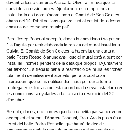
davant la fossa comuna. A la carta Oliver afirmava que “a
canvi de la cessió, aquest Ajuntament es comprometa
instal·lar-lo així com s’acordi amb el Comitè de Son Coletes,
abans del 14 d’abril de l’any que ve, just al costat de la fossa
comuna del cementeri municipal”.
Pere Josep Pascual acceptà, doncs la convidada i va posar
fil a l’agulla per tenir elaborada la rèplica del mural instal·lat a
Calvià. El Comitè de Son Coletes ja ha enviat una carta al
batle Pedro Rosselló anunciant-li que el mural està a punt per
instal·lar i només pendent de la data que proposi l’Ajuntament
per fer-ho: “Els treballs per a la realització del mural es troben
totalment i definitivament acabats, per a la qual cosa
interessem que se’ns notifiqui dia i hora per dur a terme
l’entrega en el lloc allà on està acordada la seva instal·lació en
les condicions senyalades a la transcrita resolució del 22
d’octubre”.
Sembla, doncs, que només queda una petita passa per veure
acomplert el somni d’Andreu Pascual, Frau. Ara la pilota és al
terrat del batle Pedro Rosselló, que haurà de decidir,
conjuntament amb la resta de membres del seu equip de