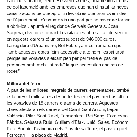
balte de Manacor, Pedro Rosselló. A més, “mantenim acords
de col·laboració amb les empreses que han d’instal·lar noves
canalitzacions perquè aprofitin les obres que promovem des
de l’Ajuntament i n’assumeixin una part per no haver de tornar
a obrir-los”, apuntà el regidor de Serveis Generals, Joan
Sagrera, divendres durant la visita a les obres. La intervenció
en aquests carrers té un pressupost de 946.000 euros.
La regidora d’Urbanisme, Bel Febrer, a més, remarcà que
“amb aquestes obres feim accessible a tothom l’espai urbà
perquè les voravies s’eixamplen per permetre el pas de
persones amb mobilitat reduïda que necessiten cadires de
rodes”.
Millora del ferm
A part de les millores integrals de carrers esmentades, també
està previst millorar els desperfectes en el paviment asfàltic o
les voravies de 19 carrers o trams de carrers. Aquestes
obres afectaran els carrers del Carril, Sant Antoni, Lepant,
València, Pilar, Sant Rafel, Formentera, Rei Sanç, Comtessa,
Fàbrica, Sebastià Rubí, Guillem d’Efak, Unió, Sales, Ecònom
Pere Bonnín, l’avinguda dels Pins de sa Torre, el passeig del
Ferrocarril i la plaça de Madrid.