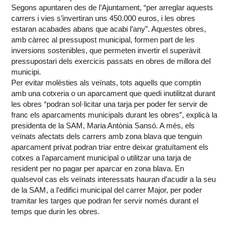
Segons apuntaren des de l’Ajuntament, “per arreglar aquests
carrers i vies s’invertiran uns 450.000 euros, i les obres
estaran acabades abans que acabi l’any”. Aquestes obres,
amb càrrec al pressupost municipal, formen part de les
inversions sostenibles, que permeten invertir el superàvit
pressupostari dels exercicis passats en obres de millora del
municipi.
Per evitar molèsties als veïnats, tots aquells que comptin
amb una cotxeria o un aparcament que quedi inutilitzat durant
les obres “podran sol·licitar una tarja per poder fer servir de
franc els aparcaments municipals durant les obres”, explicà la
presidenta de la SAM, Maria Antònia Sansó. A més, els
veïnats afectats dels carrers amb zona blava que tenguin
aparcament privat podran triar entre deixar gratuïtament els
cotxes a l’aparcament municipal o utilitzar una tarja de
resident per no pagar per aparcar en zona blava. En
qualsevol cas els veïnats interessats hauran d’acudir a la seu
de la SAM, a l’edifici municipal del carrer Major, per poder
tramitar les targes que podran fer servir només durant el
temps que durin les obres.