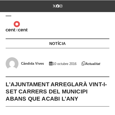
Skip
Twitter
Facebook
Instagram
to
content
Open
Close
mobile
mobile
menu
menu
NOTÍCIA
Càndida Vives
10 octubre 2016
Actualitat
L’AJUNTAMENT ARREGLARÀ VINT-I-
SET CARRERS DEL MUNICIPI
ABANS QUE ACABI L’ANY