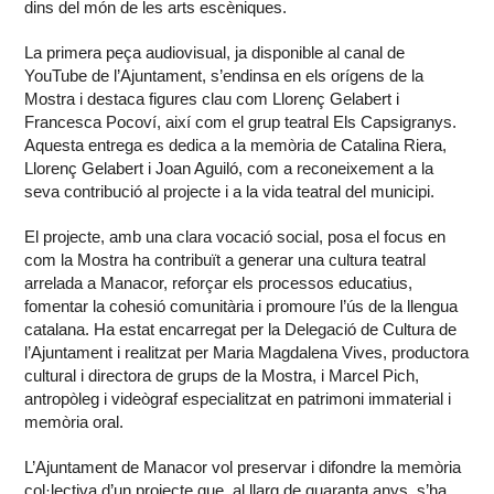
dins del món de les arts escèniques.
La primera peça audiovisual, ja disponible al canal de
YouTube de l’Ajuntament, s’endinsa en els orígens de la
Mostra i destaca figures clau com Llorenç Gelabert i
Francesca Pocoví, així com el grup teatral Els Capsigranys.
Aquesta entrega es dedica a la memòria de Catalina Riera,
Llorenç Gelabert i Joan Aguiló, com a reconeixement a la
seva contribució al projecte i a la vida teatral del municipi.
El projecte, amb una clara vocació social, posa el focus en
com la Mostra ha contribuït a generar una cultura teatral
arrelada a Manacor, reforçar els processos educatius,
fomentar la cohesió comunitària i promoure l’ús de la llengua
catalana. Ha estat encarregat per la Delegació de Cultura de
l’Ajuntament i realitzat per Maria Magdalena Vives, productora
cultural i directora de grups de la Mostra, i Marcel Pich,
antropòleg i videògraf especialitzat en patrimoni immaterial i
memòria oral.
L’Ajuntament de Manacor vol preservar i difondre la memòria
col·lectiva d’un projecte que, al llarg de quaranta anys, s’ha