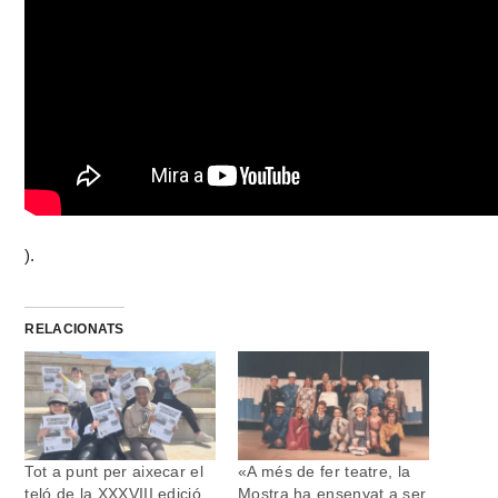
).
RELACIONATS
Tot a punt per aixecar el
«A més de fer teatre, la
teló de la XXXVIII edició
Mostra ha ensenyat a ser