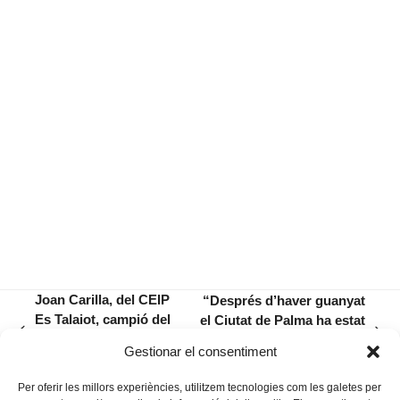
Joan Carilla, del CEIP
“Després d’haver guanyat
Es Talaiot, campió del
el Ciutat de Palma ha estat
previous
next
torneig Jaume
una odissea trobar
Gestionar el consentiment
post:
post:
Fornaris
editorial»
Per oferir les millors experiències, utilitzem tecnologies com les galetes per