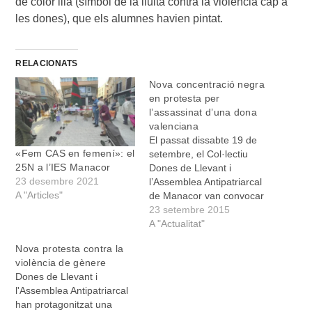
de color lila (símbol de la lluita contra la violència cap a
les dones), que els alumnes havien pintat.
RELACIONATS
Nova concentració negra
en protesta per
l’assassinat d’una dona
valenciana
El passat dissabte 19 de
«Fem CAS en femení»: el
setembre, el Col·lectiu
25N a l’IES Manacor
Dones de Llevant i
23 desembre 2021
l’Assemblea Antipatriarcal
A "Articles"
de Manacor van convocar
un nou acte en protesta
23 setembre 2015
per l’assassinat d’una
A "Actualitat"
dona a la plaça de Sa
Nova protesta contra la
Bassa. Aquesta és la
violència de gènere
segona convocatòria
Dones de Llevant i
consecutiva que han
l'Assemblea Antipatriarcal
organtizat contra la
han protagonitzat una
violència masclista.