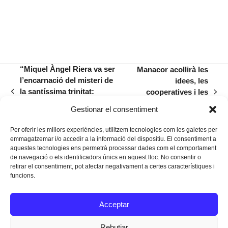
“Miquel Àngel Riera va ser
Manacor acollirà les
l’encarnació del misteri de
idees, les
la santíssima trinitat:
cooperatives i les
previous
next
l’escriptor, l’empresari i
ONG de 245 alumnes
post:
post:
Gestionar el consentiment
l’home”
de la comarca
Per oferir les millors experiències, utilitzem tecnologies com les galetes per
emmagatzemar i/o accedir a la informació del dispositiu. El consentiment a
aquestes tecnologies ens permetrà processar dades com el comportament
de navegació o els identificadors únics en aquest lloc. No consentir o
retirar el consentiment, pot afectar negativament a certes característiques i
funcions.
Instagram
Facebook
Twitter
Acceptar
Texts Legals
Rebutjar