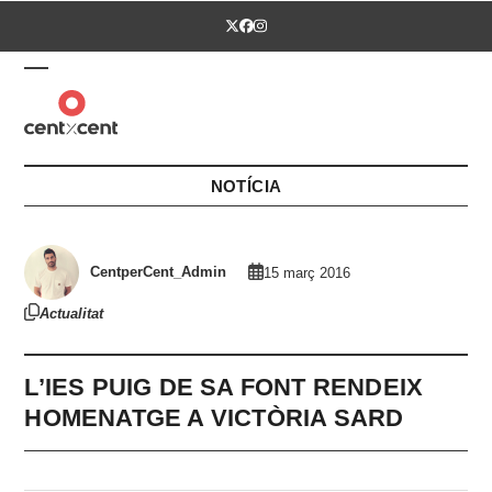
Skip
Twitter
Facebook
Instagram
to
content
Open
Close
mobile
mobile
menu
menu
NOTÍCIA
CentperCent_Admin
15 març 2016
Actualitat
L’IES PUIG DE SA FONT RENDEIX
HOMENATGE A VICTÒRIA SARD