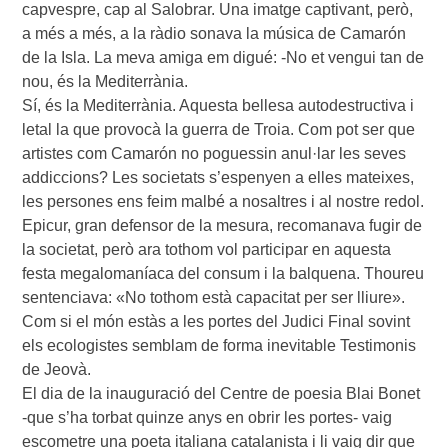
capvespre, cap al Salobrar. Una imatge captivant, però,
a més a més, a la ràdio sonava la música de Camarón
de la Isla. La meva amiga em digué: -No et vengui tan de
nou, és la Mediterrània.
Sí, és la Mediterrània. Aquesta bellesa autodestructiva i
letal la que provocà la guerra de Troia. Com pot ser que
artistes com Camarón no poguessin anul·lar les seves
addiccions? Les societats s’espenyen a elles mateixes,
les persones ens feim malbé a nosaltres i al nostre redol.
Epicur, gran defensor de la mesura, recomanava fugir de
la societat, però ara tothom vol participar en aquesta
festa megalomaníaca del consum i la balquena. Thoureu
sentenciava: «No tothom està capacitat per ser lliure».
Com si el món estàs a les portes del Judici Final sovint
els ecologistes semblam de forma inevitable Testimonis
de Jeovà.
El dia de la inauguració del Centre de poesia Blai Bonet
-que s’ha torbat quinze anys en obrir les portes- vaig
escometre una poeta italiana catalanista i li vaig dir que