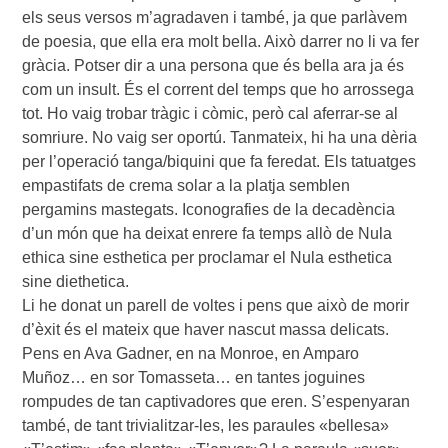
els seus versos m’agradaven i també, ja que parlàvem
de poesia, que ella era molt bella. Això darrer no li va fer
gràcia. Potser dir a una persona que és bella ara ja és
com un insult. És el corrent del temps que ho arrossega
tot. Ho vaig trobar tràgic i còmic, però cal aferrar-se al
somriure. No vaig ser oportú. Tanmateix, hi ha una dèria
per l’operació tanga/biquini que fa feredat. Els tatuatges
empastifats de crema solar a la platja semblen
pergamins mastegats. Iconografies de la decadència
d’un món que ha deixat enrere fa temps allò de Nula
ethica sine esthetica per proclamar el Nula esthetica
sine diethetica.
Li he donat un parell de voltes i pens que això de morir
d’èxit és el mateix que haver nascut massa delicats.
Pens en Ava Gadner, en na Monroe, en Amparo
Muñoz… en sor Tomasseta… en tantes joguines
rompudes de tan captivadores que eren. S’espenyaran
també, de tant trivialitzar-les, les paraules «bellesa»