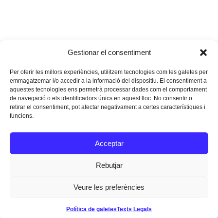
Colors a la toponímia de
Sus a les festes del
Gestionar el consentiment
previous
next
Manacor
Carme
post:
post:
Per oferir les millors experiències, utilitzem tecnologies com les galetes per
emmagatzemar i/o accedir a la informació del dispositiu. El consentiment a
aquestes tecnologies ens permetrà processar dades com el comportament
de navegació o els identificadors únics en aquest lloc. No consentir o
retirar el consentiment, pot afectar negativament a certes característiques i
funcions.
Instagram
Facebook
Twitter
Acceptar
Texts Legals
Rebutjar
Veure les preferències
Dissenyat a
Ideograma
Política de galetes
Texts Legals