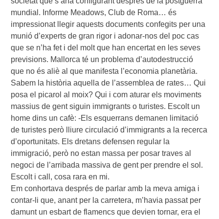
societat que s’anà configurant després de la postguerra
mundial. Informe Meadows, Club de Roma… és
impressionat llegir aquests documents confegits per una
munió d’experts de gran rigor i adonar-nos del poc cas
que se n’ha fet i del molt que han encertat en les seves
previsions. Mallorca té un problema d’autodestrucció
que no és aliè al que manifesta l’economia planetària.
Sabem la història aquella de l’assemblea de rates… Qui
posa el picarol al moix? Qui i com aturar els moviments
massius de gent siguin immigrants o turistes. Escolt un
home dins un cafè: -Els esquerrans demanen limitació
de turistes però lliure circulació d’immigrants a la recerca
d’oportunitats. Els dretans defensen regular la
immigració, però no estan massa per posar traves al
negoci de l’arribada massiva de gent per prendre el sol.
Escolt i call, cosa rara en mi.
Em conhortava després de parlar amb la meva amiga i
contar-li que, anant per la carretera, m’havia passat per
damunt un esbart de flamencs que devien tornar, era el