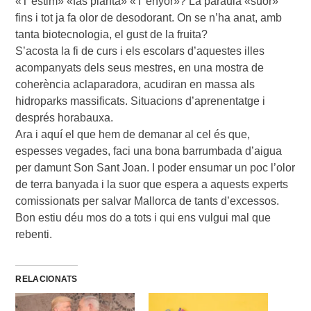
«T’estim» «fas planta» «T’enyor»? La paraula «suor»
fins i tot ja fa olor de desodorant. On se n’ha anat, amb
tanta biotecnologia, el gust de la fruita?
S’acosta la fi de curs i els escolars d’aquestes illes
acompanyats dels seus mestres, en una mostra de
coherència aclaparadora, acudiran en massa als
hidroparks massificats. Situacions d’aprenentatge i
després horabauxa.
Ara i aquí el que hem de demanar al cel és que,
espesses vegades, faci una bona barrumbada d’aigua
per damunt Son Sant Joan. I poder ensumar un poc l’olor
de terra banyada i la suor que espera a aquests experts
comissionats per salvar Mallorca de tants d’excessos.
Bon estiu déu mos do a tots i qui ens vulgui mal que
rebenti.
RELACIONATS