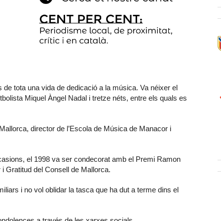
de tota una vida de dedicació a la música. Va néixer el
futbolista Miquel Àngel Nadal i tretze néts, entre els quals es
a Mallorca, director de l’Escola de Música de Manacor i
casions, el 1998 va ser condecorat amb el Premi Ramon
 i Gratitud del Consell de Mallorca.
liars i no vol oblidar la tasca que ha dut a terme dins el
ndolences a través de les xarxes socials.