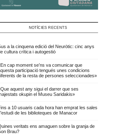
NOTÍCIES RECENTS
us a la cinquena edició del Neuròtic: cinc anys
e cultura crítica i autogestió
«En cap moment se’ns va comunicar que
questa participació tengués unes condicions
iferents de la resta de persones seleccionades»
Que aquest any sigui el darrer que ses
ajestats okupin el Museu Saridakis»
ins a 10 usuaris cada hora han emprat les sales
’estudi de les biblioteques de Manacor
uines veritats ens amaguen sobre la granja de
Son Brau?