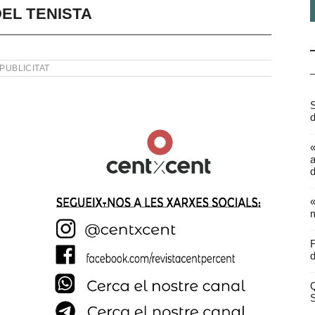
EL TENISTA
PUBLICITAT
S
d
a
d
«
m
F
d
Q