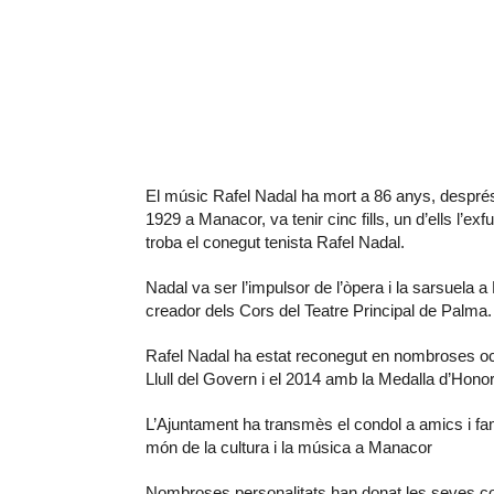
El músic Rafel Nadal ha mort a 86 anys, després 
1929 a Manacor, va tenir cinc fills, un d’ells l’ex
troba el conegut tenista Rafel Nadal.
Nadal va ser l’impulsor de l’òpera i la sarsuela 
creador dels Cors del Teatre Principal de Palma.
Rafel Nadal ha estat reconegut en nombroses o
Llull del Govern i el 2014 amb la Medalla d’Honor
L’Ajuntament ha transmès el condol a amics i fami
món de la cultura i la música a Manacor
Nombroses personalitats han donat les seves co