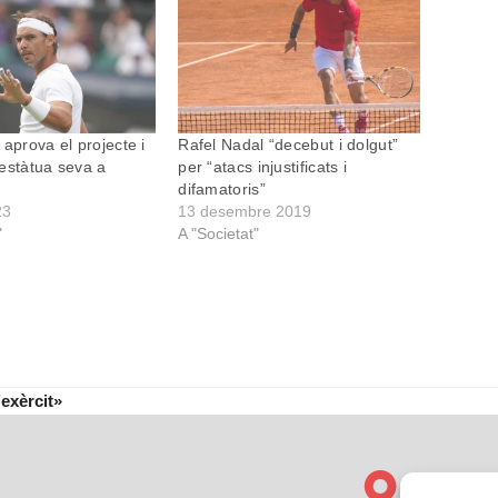
 aprova el projecte i
Rafel Nadal “decebut i dolgut”
estàtua seva a
per “atacs injustificats i
difamatoris”
23
13 desembre 2019
"
A "Societat"
’exèrcit»