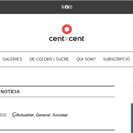
Twitter
Facebook
Instagram
GALERIES
DE COLORS I SUCRE
QUI SOM?
SUBSCRIPCIÓ
NOTÍCIA
,
,
2015
Actualitat
General
Societat