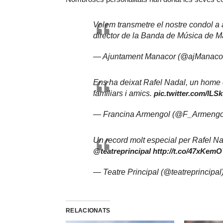
Volem transmetre el nostre condol a a
director de la Banda de Música de M
— Ajuntament Manacor (@ajManaco
Ens ha deixat Rafel Nadal, un home 
familiars i amics.
pic.twitter.com/lL
— Francina Armengol (@F_Armengo
Un record molt especial per Rafel Nad
@teatreprincipal
http://t.co/47xKem
— Teatre Principal (@teatreprincipal
RELACIONATS