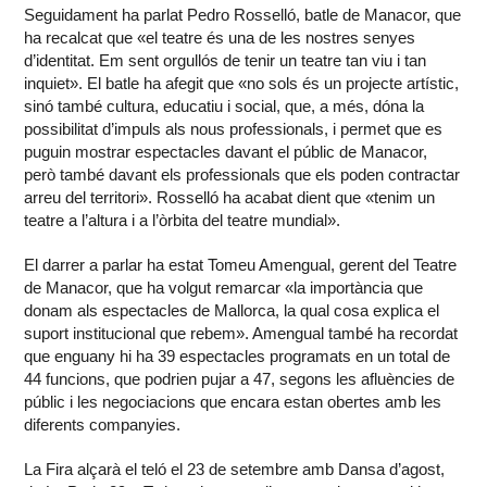
Seguidament ha parlat Pedro Rosselló, batle de Manacor, que
ha recalcat que «el teatre és una de les nostres senyes
d’identitat. Em sent orgullós de tenir un teatre tan viu i tan
inquiet». El batle ha afegit que «no sols és un projecte artístic,
sinó també cultura, educatiu i social, que, a més, dóna la
possibilitat d’impuls als nous professionals, i permet que es
puguin mostrar espectacles davant el públic de Manacor,
però també davant els professionals que els poden contractar
arreu del territori». Rosselló ha acabat dient que «tenim un
teatre a l’altura i a l’òrbita del teatre mundial».
El darrer a parlar ha estat Tomeu Amengual, gerent del Teatre
de Manacor, que ha volgut remarcar «la importància que
donam als espectacles de Mallorca, la qual cosa explica el
suport institucional que rebem». Amengual també ha recordat
que enguany hi ha 39 espectacles programats en un total de
44 funcions, que podrien pujar a 47, segons les afluències de
públic i les negociacions que encara estan obertes amb les
diferents companyies.
La Fira alçarà el teló el 23 de setembre amb Dansa d’agost,