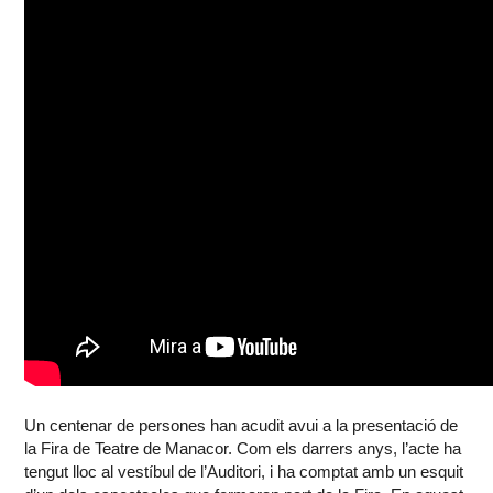
Un centenar de persones han acudit avui a la presentació de
la Fira de Teatre de Manacor. Com els darrers anys, l’acte ha
tengut lloc al vestíbul de l’Auditori, i ha comptat amb un esquit