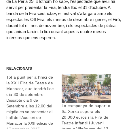
de La Perla 29. «Tothom ho sap», l’espectacle que avui ha
servit per presentar la Fira, tendrà lloc el 31 d’octubre. A
banda de la Fira «estricta», el festival s’allargarà amb els
espectacles Off Fira, els mesos de desembre i gener; el Firó,
durant tot el mes de novembre, i els espectacles de platea,
que aniran farcint la fira durant aquests quatre mesos
intensos que ens esperen.
RELACIONATS
Tot a punt per a l’inici de
la XXII Fira de Teatre de
Manacor, que tendrà lloc
dia 30 de setembre
Dissabte dia 9 de
La campanya de suport a
Setembre a les 12.00 del
Sa Xerxa supera els
migdia es va presentar al
20.000 euros i la Fira de
hall de l’Auditori de
Teatre Infantil i Juvenil
Manacor la XXII edició de
torna a Vilafranca del 13