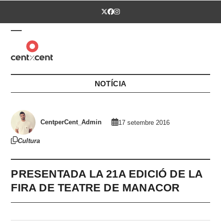
Skip
Twitter
Facebook
Instagram
to
content
Open
Close
mobile
mobile
menu
menu
NOTÍCIA
CentperCent_Admin
17 setembre 2016
Cultura
PRESENTADA LA 21A EDICIÓ DE LA
FIRA DE TEATRE DE MANACOR