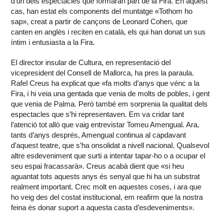
d’un dels espectacles que formaran part de la Fira. En aquest
cas, han estat els components del muntatge «Tothom ho
sap», creat a partir de cançons de Leonard Cohen, que
canten en anglès i reciten en català, els qui han donat un sus
íntim i entusiasta a la Fira.
El director insular de Cultura, en representació del
vicepresident del Consell de Mallorca, ha pres la paraula.
Rafel Creus ha explicat que «fa molts d’anys que vénc a la
Fira, i hi veia una gentada que venia de molts de pobles, i gent
que venia de Palma. Però també em sorprenia la qualitat dels
espectacles que s’hi representaven. Em va cridar tant
l’atenció tot allò que vaig entrevistar Tomeu Amengual. Ara,
tants d’anys després, Amengual continua al capdavant
d’aquest teatre, que s’ha onsolidat a nivell nacional. Qualsevol
altre esdeveniment que surti a intentar tapar-ho o a ocupar el
seu espai fracassarà». Creus acabà dient que «si heu
aguantat tots aquests anys és senyal que hi ha un substrat
realment important. Crec molt en aquestes coses, i ara que
ho veig des del costat institucional, em reafirm que la nostra
feina és donar suport a aquesta casta d’esdeveniments».