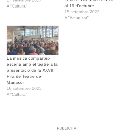
la Fira de Teatre de
17 setembre 2017
al 16 d’octubre
Manacor. L’actor i director
A "Cultura"
15 setembre 2022
manacorí, Joan Miquel
A "Actualitat"
Artigues, va ser
l’encarregat de presentar
l’acte, que va incloure el
parlament de les
autoritats…
La música comparteix
escena amb el teatre a la
presentació de la XXVIII
Fira de Teatre de
Manacor
16 setembre 2023
A "Cultura"
PUBLICITAT