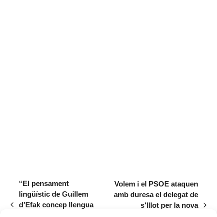
“El pensament
Volem i el PSOE ataquen
lingüístic de Guillem
amb duresa el delegat de
d’Efak concep llengua
s’Illot per la nova
previous
next
i nació com un sol
delegació, les festes i el