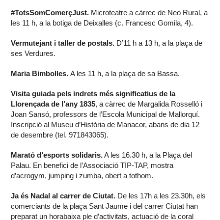
#TotsSomComerçJust.
Microteatre a càrrec de Neo Rural, a
les 11 h, a la botiga de Deixalles (c. Francesc Gomila, 4).
Vermutejant i taller de postals.
D’11 h a 13 h, a la plaça de
ses Verdures.
Maria Bimbolles.
A les 11 h, a la plaça de sa Bassa.
Visita guiada pels indrets més significatius de la
Llorençada de l’any 1835
, a càrrec de Margalida Rosselló i
Joan Sansó, professors de l’Escola Municipal de Mallorquí.
Inscripció al Museu d’Història de Manacor, abans de dia 12
de desembre (tel. 971843065).
Marató d’esports solidaris.
A les 16.30 h, a la Plaça del
Palau. En benefici de l’Associació TIP-TAP, mostra
d’acrogym, jumping i zumba, obert a tothom.
Ja és Nadal al carrer de Ciutat.
De les 17h a les 23.30h, els
comerciants de la plaça Sant Jaume i del carrer Ciutat han
preparat un horabaixa ple d’activitats, actuació de la coral