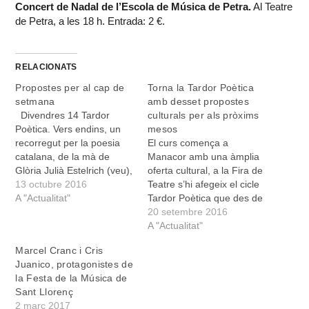
Concert de Nadal de l’Escola de Música de Petra.
Al Teatre
de Petra, a les 18 h. Entrada: 2 €.
RELACIONATS
Propostes per al cap de
Torna la Tardor Poètica
setmana
amb desset propostes
Divendres 14 Tardor
culturals per als pròxims
Poètica. Vers endins, un
mesos
recorregut per la poesia
El curs comença a
catalana, de la mà de
Manacor amb una àmplia
Glòria Julià Estelrich (veu),
oferta cultural, a la Fira de
Joan Carles Vaquer
13 octubre 2016
Teatre s’hi afegeix el cicle
(guitarra) i Víctor Leiva
A "Actualitat"
Tardor Poètica que des de
(guitarra). A les 20 h, a la
fa quatre anys programa
20 setembre 2016
Institució Pública Antoni M.
el Departament de
A "Actualitat"
Alcover. Premis i càstigs, a
Cultura, i que enguany
Marcel Cranc i Cris
càrrec de T de Teatre. A…
ofereix fins a 17 propostes
Juanico, protagonistes de
artístiques que inclouen
la Festa de la Música de
música, teatre,
Sant Llorenç
exposicions, cinema...,
2 març 2017
“amb un nexe…