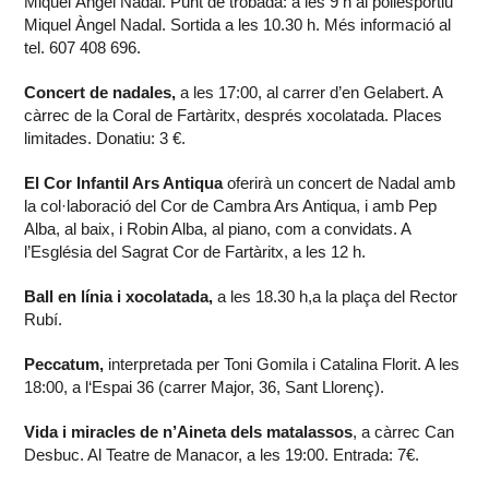
Miquel Àngel Nadal. Punt de trobada: a les 9 h al poliesportiu
Miquel Àngel Nadal. Sortida a les 10.30 h. Més informació al
tel. 607 408 696.
Concert de nadales,
a les 17:00, al carrer d’en Gelabert. A
càrrec de la Coral de Fartàritx, després xocolatada. Places
limitades. Donatiu: 3 €.
El Cor Infantil Ars Antiqua
oferirà un concert de Nadal amb
la col·laboració del Cor de Cambra Ars Antiqua, i amb Pep
Alba, al baix, i Robin Alba, al piano, com a convidats. A
l’Església del Sagrat Cor de Fartàritx, a les 12 h.
Ball en línia i xocolatada,
a les 18.30 h,a la plaça del Rector
Rubí.
Peccatum,
interpretada per Toni Gomila i Catalina Florit. A les
18:00, a l‘Espai 36 (carrer Major, 36, Sant Llorenç).
Vida i miracles de n’Aineta dels matalassos
, a càrrec Can
Desbuc. Al Teatre de Manacor, a les 19:00. Entrada: 7€.