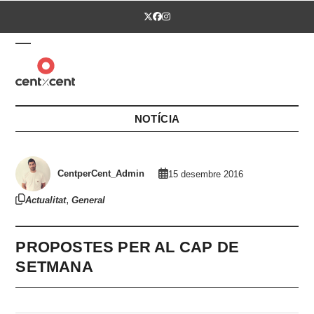
Skip
Twitter
Facebook
Instagram
to
content
Open
Close
mobile
mobile
menu
menu
NOTÍCIA
CentperCent_Admin
15 desembre 2016
,
Actualitat
General
PROPOSTES PER AL CAP DE
SETMANA