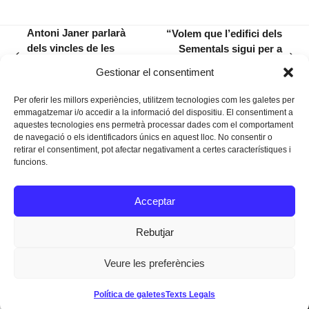
Antoni Janer parlarà
“Volem que l’edifici dels
dels vincles de les
Sementals sigui per a
previous
next
festes de Nadal amb el
l’ampliació del Simó
Gestionar el consentiment
post:
post:
món clàssic
Ballester”
Per oferir les millors experiències, utilitzem tecnologies com les galetes per
emmagatzemar i/o accedir a la informació del dispositiu. El consentiment a
aquestes tecnologies ens permetrà processar dades com el comportament
de navegació o els identificadors únics en aquest lloc. No consentir o
retirar el consentiment, pot afectar negativament a certes característiques i
funcions.
Instagram
Facebook
Twitter
Acceptar
Texts Legals
Rebutjar
Veure les preferències
Dissenyat a
Ideograma
Política de galetes
Texts Legals