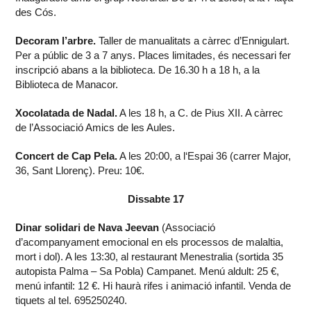
des Cós.
Decoram l’arbre.
Taller de manualitats a càrrec d’Ennigulart.
Per a públic de 3 a 7 anys. Places limitades, és necessari fer
inscripció abans a la biblioteca. De 16.30 h a 18 h, a la
Biblioteca de Manacor.
Xocolatada de Nadal.
A les 18 h, a C. de Pius XII. A càrrec
de l’Associació Amics de les Aules.
Concert de Cap Pela.
A les 20:00, a l‘Espai 36 (carrer Major,
36, Sant Llorenç). Preu: 10€.
Dissabte 17
Dinar solidari de Nava Jeevan
(Associació
d’acompanyament emocional en els processos de malaltia,
mort i dol). A les 13:30, al restaurant Menestralia (sortida 35
autopista Palma – Sa Pobla) Campanet. Menú aldult: 25 €,
menú infantil: 12 €. Hi haurà rifes i animació infantil. Venda de
tiquets al tel. 695250240.