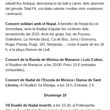
infantil Ars Antiqua, demostració de ball a càrrec dels alumnes
del gimnàs Total Fit, xocolata calenta i moltes més sorpreses
i animació.
Concert solidari amb el Nepal.
A benefici de Nepal Acció
Immediata, amb la finalitat d’ajudar les víctimes dels
terratrèmols del 2015. Amb els grups Sac de Pusses,
Galindons, La Vereda (duo), Ca de Bou, Jorra i Gomorra,
Roger Pistola, Roig!, 187, Metanoia… i més! A partir de les 18
h, a la plaça Ramon de Llull.
Concert de la Banda de Música de Manacor i Luís Cobos.
A l’Auditori de Manacor, a les 20:00. Preu: 10 € (entrades
exhaurides).
Concert de Nadal de l’Escola de Música i Dansa de Sant
Llorenç.
A l’Auditori Sa Màniga, a les 18 h. Entrada: 2 €.
Diumenge 18
VII Duatló de Nadal invertit,
a les 10.30, al Poliesportiu