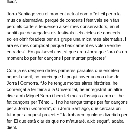
fluid”.
Jorra Santiago veu el moment actual com a “difícil per a la
música alternativa, perquè de concerts i festivals se’n fan
però els cartells tendeixen a ser més conservadors, en el
sentit que de vegades els festivals i els cicles de concerts
solien obrir foradets per als grups una mica més alternatius, i
ara és més complicat perquè bàsicament es volen vendre
entrades”. En qualsevol cas, sí que creu Jorra que “ara és un
moment bo per fer cançons i per muntar projectes”.
Com ja es desprèn de les primeres paraules que enceten
aquest escrit, no pareix que hi pugui haver un nou disc de
Jorra i Gomorra. “Jo he tengut moltes altres històries, he
començat a fer feina a la Universitat, he enregistrat un altre
disc amb Miquel Serra i hem fet molts d’assajos amb ell, he
fet cançons per Téntol… i no he tengut temps per fer cançons
per a Jorra i Gomorra”, diu Jorra Santiago, que cercarà un
futur per a aquest projecte: “Ja trobarem qualque divertida per
fer. El que està clar és que no m’aturaré, això segur”, acaba
dient.