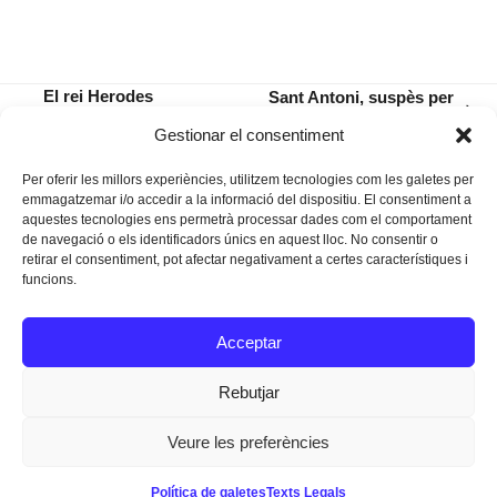
El rei Herodes
Sant Antoni, suspès per
next
macianer, un èxit
segon any consecutiu
previous
Gestionar el consentiment
post:
popular
post:
Per oferir les millors experiències, utilitzem tecnologies com les galetes per
emmagatzemar i/o accedir a la informació del dispositiu. El consentiment a
aquestes tecnologies ens permetrà processar dades com el comportament
de navegació o els identificadors únics en aquest lloc. No consentir o
retirar el consentiment, pot afectar negativament a certes característiques i
funcions.
Instagram
Facebook
Twitter
Acceptar
Texts Legals
Rebutjar
Veure les preferències
Dissenyat a
Ideograma
Política de galetes
Texts Legals