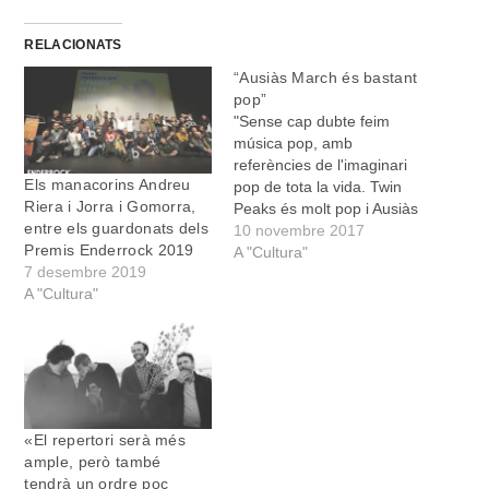
RELACIONATS
“Ausiàs March és bastant
pop”
"Sense cap dubte feim
música pop, amb
referències de l'imaginari
Els manacorins Andreu
pop de tota la vida. Twin
Riera i Jorra i Gomorra,
Peaks és molt pop i Ausiàs
entre els guardonats dels
March també és bastant
10 novembre 2017
Premis Enderrock 2019
pop". Sense complexos,
A "Cultura"
7 desembre 2019
Jorra Santiago ens parla
A "Cultura"
de la música que fan els
Jorra i Gomorra, la
formació manacorina que
dissabte a l'hora del…
«El repertori serà més
ample, però també
tendrà un ordre poc