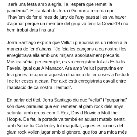
“serà una festa amb alegria, i a l’espera que remeti la
pandèmia”. El cantant de Jorra i Gomorra recorda que
“l’havíem de fer el mes de juny de l’any passat i es va haver
d’ajornar perquè un membre del grup va tenir la Covid-19 i no
hem trobat data fins ara”.
Jorra Santiago explica que Vellut i purpurina és un retorn a la
manera de fer d’abans: “Jo feia les cançons a ca nostra i les
enregistrava allà amb uns mitjans absolutament precaris.
Música sèria, per exemple, es va enregistrar tot als Estudis
Favela, igual que A Manacor. Ara amb Vellut i purpurina em
feia ganes recuperar aquesta dinàmica de fer coses a l’estudi
i de fer coses a casa. Per això està enregistrata cavall entre
l’habitació de ca nostra i l’estudi”.
En parlar del títol, Jorra Santiago diu que “vellut” i “purpurina”
són dues paraules que em remeten al glam rock dels anys
setanta, amb grups com T-Rex, David Bowie o Mott the
Hoople. De fet, la portada va també en aquest mateix sentit,
amb Sebastià Caldentey tot maquillat, aquestes icones del
glam rock volien jugar amb el gènere, que fos una mica més