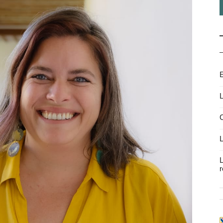
E
L
C
L
L
r