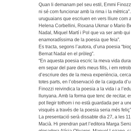
Quan li demanam pel seu estil, Emmi Finozzi e
ni sé com funcionar amb la rima i la mètrica”
uruguaians que escriuen en vers lliure com 
Helena Corbellini, Roxana Ukmar o Mario Ben
Nadal, Miquel Martí i Pol que va ser amb qui 
enamoradíssima de la poesia que feia”.
Es tracta, segons l’autora, d’una poesia “biog
Bernat Nadal en el pròleg”.
“En aquesta poesia escric la meva vida dur
em separ del pare dels meus fills, i em retr
d’escriure des de la meva experiència, cerca
totes parts, en l’observació de la caiguda d’u
Finozzi reivindica la poesia a la vida i a l’
llunyana. Amb la forma que tenc de recitar, es
pot llegir tothom i no està guardada per a une
visqués a través de la poesia seria més feliç”
La presentació serà dissabte dia 27, a les 11
Macià. Hi prendran part l’editora Marga Serran
glosadora Alícia Olivares, Manuel Lozano, c