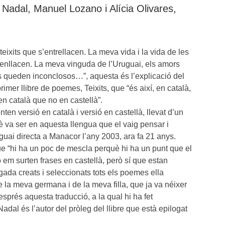
 Nadal, Manuel Lozano i Alícia Olivares,
ixits que s’entrellacen. La meva vida i la vida de les
enllacen. La meva vinguda de l’Uruguai, els amors
s queden inconclosos…”, aquesta és l’explicació del
imer llibre de poemes, Teixits, que “és així, en català,
 català que no en castellà”.
ten versió en català i versió en castellà, llevat d’un
è va ser en aquesta llengua que el vaig pensar i
uguai directa a Manacor l’any 2003, ara fa 21 anys.
ue “hi ha un poc de mescla perquè hi ha un punt que el
em surten frases en castellà, però sí que estan
egada creats i seleccionats tots els poemes ella
e la meva germana i de la meva filla, que ja va néixer
sprés aquesta traducció, a la qual hi ha fet
Nadal és l’autor del pròleg del llibre que està epilogat