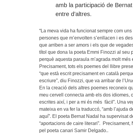
amb la participació de Bernat
entre d’altres.
“La meva vida ha funcionat sempre com uns te
persones que m’envolten s’enllacen i es des
que arriben a ser amors i els que de vegade
títol que dona la poeta Emmi Finozzi al seu pr
perquè aquesta paraula m’agrada molt més en
Precisament, tots els poemes del llibre presen
“que està escrit precisament en català perqu
escriure”, diu Finozzi, que va arribar de l’Ur
En la creació dels altres poemes reconeix q
meu cervell connecta amb els dos idiomes, o 
escrites així, i per a mi és més fàcil”. Una v
mateixa en va fer la traduccó, “amb l’ajuda d
aquí”. El poeta Bernat Nadal ha supervisat de
“aportacions de caire literari”. Precisament, 
pel poeta canari Samir Delgado..