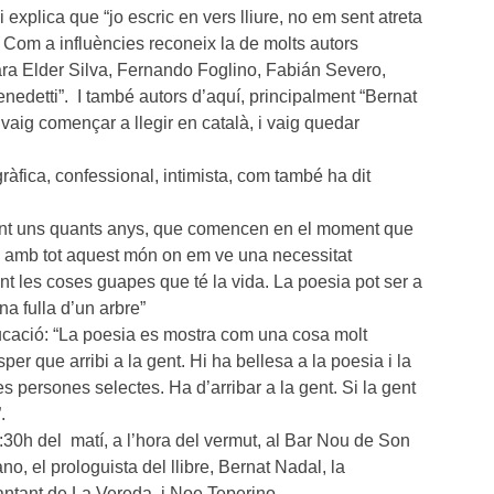
xplica que “jo escric en vers lliure, no em sent atreta
. Com a influències reconeix la de molts autors
ara Elder Silva, Fernando Foglino, Fabián Severo,
edetti”. I també autors d’aquí, principalment “Bernat
vaig començar a llegir en català, i vaig quedar
ràfica, confessional, intimista, com també ha dit
ant uns quants anys, que comencen en el moment que
ob amb tot aquest món on em ve una necessitat
nt les coses guapes que té la vida. La poesia pot ser a
na fulla d’un arbre”
educació: “La poesia es mostra com una cosa molt
per que arribi a la gent. Hi ha bellesa a la poesia i la
s persones selectes. Ha d’arribar a la gent. Si la gent
.
:30h del matí, a l’hora del vermut, al Bar Nou de Son
o, el prologuista del llibre, Bernat Nadal, la
antant de La Vereda, i Noe Teperino.