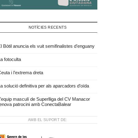
NOTÍCIES RECENTS
l Bòtil anuncia els vuit semifinalistes d’enguany
a fotoculta
euta i l’extrema dreta
a solució definitiva per als aparcadors d’oïda
’equip masculí de Superlliga del CV Manacor
enova patrocini amb ConectaBalear
AMB EL SUPORT DE: