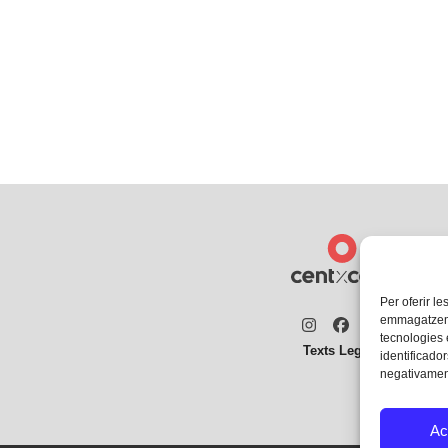
Per oferir le
emmagatzemar
Instagram
Facebook
Twitter
tecnologies
Texts Legals
identificador
negativament
Ac