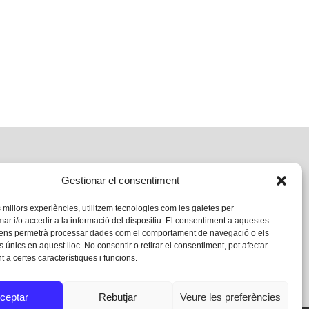
Gestionar el consentiment
s millors experiències, utilitzem tecnologies com les galetes per
 i/o accedir a la informació del dispositiu. El consentiment a aquestes
 ens permetrà processar dades com el comportament de navegació o els
s únics en aquest lloc. No consentir o retirar el consentiment, pot afectar
 a certes característiques i funcions.
ceptar
Rebutjar
Veure les preferències