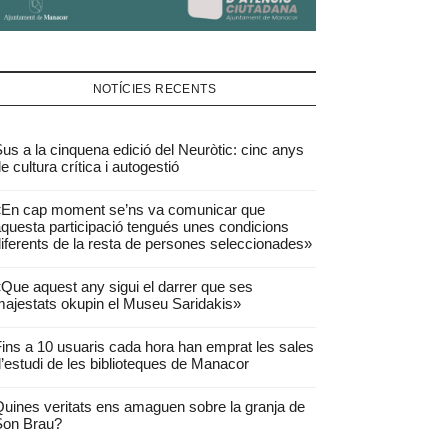
NOTÍCIES RECENTS
us a la cinquena edició del Neuròtic: cinc anys
e cultura crítica i autogestió
«En cap moment se’ns va comunicar que
questa participació tengués unes condicions
iferents de la resta de persones seleccionades»
Que aquest any sigui el darrer que ses
ajestats okupin el Museu Saridakis»
ins a 10 usuaris cada hora han emprat les sales
’estudi de les biblioteques de Manacor
uines veritats ens amaguen sobre la granja de
Son Brau?