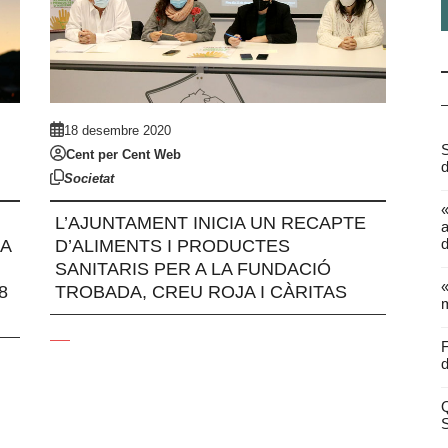
18 desembre 2020
S
Cent per Cent Web
d
Societat
L’AJUNTAMENT INICIA UN RECAPTE
a
d
A
D’ALIMENTS I PRODUCTES
SANITARIS PER A LA FUNDACIÓ
«
8
TROBADA, CREU ROJA I CÀRITAS
m
F
d
Q