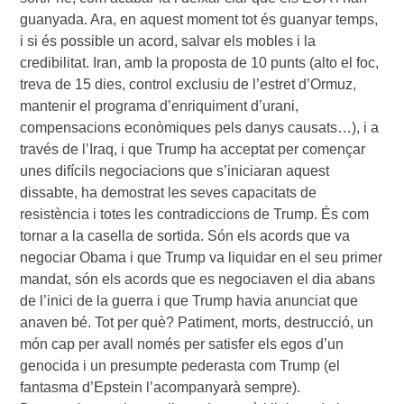
guanyada. Ara, en aquest moment tot és guanyar temps,
i si és possible un acord, salvar els mobles i la
credibilitat. Iran, amb la proposta de 10 punts (alto el foc,
treva de 15 dies, control exclusiu de l’estret d’Ormuz,
mantenir el programa d’enriquiment d’urani,
compensacions econòmiques pels danys causats…), i a
través de l’Iraq, i que Trump ha acceptat per començar
unes difícils negociacions que s’iniciaran aquest
dissabte, ha demostrat les seves capacitats de
resistència i totes les contradiccions de Trump. És com
tornar a la casella de sortida. Són els acords que va
negociar Obama i que Trump va liquidar en el seu primer
mandat, són els acords que es negociaven el dia abans
de l’inici de la guerra i que Trump havia anunciat que
anaven bé. Tot per què? Patiment, morts, destrucció, un
món cap per avall només per satisfer els egos d’un
genocida i un presumpte pederasta com Trump (el
fantasma d’Epstein l’acompanyarà sempre).