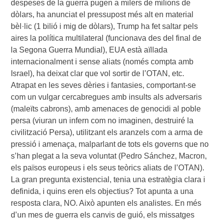
despeses de la guerra pugen a milers de milions de
dòlars, ha anunciat el pressupost més alt en material
bèl·lic (1 bilió i mig de dòlars), Trump ha fet saltar pels
aires la política multilateral (funcionava des del final de
la Segona Guerra Mundial), EUA està aïllada
internacionalment i sense aliats (només compta amb
Israel), ha deixat clar que vol sortir de l’OTAN, etc.
Atrapat en les seves dèries i fantasies, comportant-se
com un vulgar cercabregues amb insults als adversaris
(maleïts cabrons), amb amenaces de genocidi al poble
persa (viuran un infern com no imaginen, destruiré la
civilització Persa), utilitzant els aranzels com a arma de
pressió i amenaça, malparlant de tots els governs que no
s’han plegat a la seva voluntat (Pedro Sánchez, Macron,
els països europeus i els seus teòrics aliats de l’OTAN).
La gran pregunta existencial, tenia una estratègia clara i
definida, i quins eren els objectius? Tot apunta a una
resposta clara, NO. Això apunten els analistes. En més
d’un mes de guerra els canvis de guió, els missatges