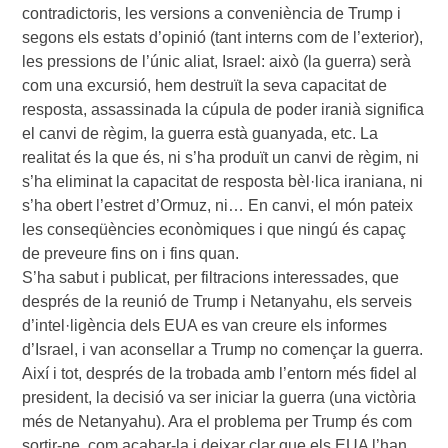
contradictoris, les versions a conveniència de Trump i
segons els estats d’opinió (tant interns com de l’exterior),
les pressions de l’únic aliat, Israel: això (la guerra) serà
com una excursió, hem destruït la seva capacitat de
resposta, assassinada la cúpula de poder iranià significa
el canvi de règim, la guerra està guanyada, etc. La
realitat és la que és, ni s’ha produït un canvi de règim, ni
s’ha eliminat la capacitat de resposta bèl·lica iraniana, ni
s’ha obert l’estret d’Ormuz, ni… En canvi, el món pateix
les conseqüències econòmiques i que ningú és capaç
de preveure fins on i fins quan.
S’ha sabut i publicat, per filtracions interessades, que
després de la reunió de Trump i Netanyahu, els serveis
d’intel·ligència dels EUA es van creure els informes
d’Israel, i van aconsellar a Trump no començar la guerra.
Així i tot, després de la trobada amb l’entorn més fidel al
president, la decisió va ser iniciar la guerra (una victòria
més de Netanyahu). Ara el problema per Trump és com
sortir-ne, com acabar-la i deixar clar que els EUA l’han