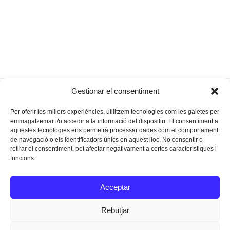
El quadern de
Si no existís en Tugores,
Gestionar el consentiment
previous
next
na Lise
l’hauríem d’inventar
post:
post:
Per oferir les millors experiències, utilitzem tecnologies com les galetes per
emmagatzemar i/o accedir a la informació del dispositiu. El consentiment a
aquestes tecnologies ens permetrà processar dades com el comportament
de navegació o els identificadors únics en aquest lloc. No consentir o
retirar el consentiment, pot afectar negativament a certes característiques i
funcions.
Instagram
Facebook
Twitter
Acceptar
Texts Legals
Rebutjar