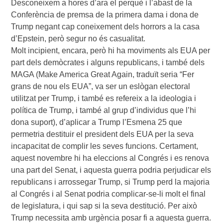
Desconeixem a hores d’ara el perquè i l’abast de la
Conferència de premsa de la primera dama i dona de
Trump negant cap coneixement dels horrors a la casa
d’Epstein, però segur no és casualitat.
Molt incipient, encara, però hi ha moviments als EUA per
part dels demòcrates i alguns republicans, i també dels
MAGA (Make America Great Again, traduït seria “Fer
grans de nou els EUA”, va ser un eslògan electoral
utilitzat per Trump, i també es refereix a la ideologia i
política de Trump, i també al grup d’individus que l’hi
dona suport), d’aplicar a Trump l’Esmena 25 que
permetria destituir el president dels EUA per la seva
incapacitat de complir les seves funcions. Certament,
aquest novembre hi ha eleccions al Congrés i es renova
una part del Senat, i aquesta guerra podria perjudicar els
republicans i arrossegar Trump, si Trump perd la majoria
al Congrés i al Senat podria complicar-se-li molt el final
de legislatura, i qui sap si la seva destitució. Per això
Trump necessita amb urgència posar fi a aquesta guerra.