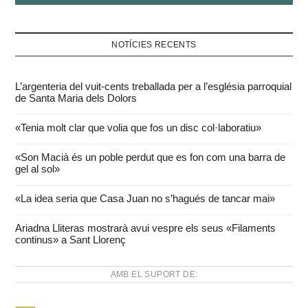
NOTÍCIES RECENTS
L’argenteria del vuit-cents treballada per a l’església parroquial
de Santa Maria dels Dolors
«Tenia molt clar que volia que fos un disc col·laboratiu»
«Son Macià és un poble perdut que es fon com una barra de
gel al sol»
«La idea seria que Casa Juan no s’hagués de tancar mai»
Ariadna Lliteras mostrarà avui vespre els seus «Filaments
continus» a Sant Llorenç
AMB EL SUPORT DE: