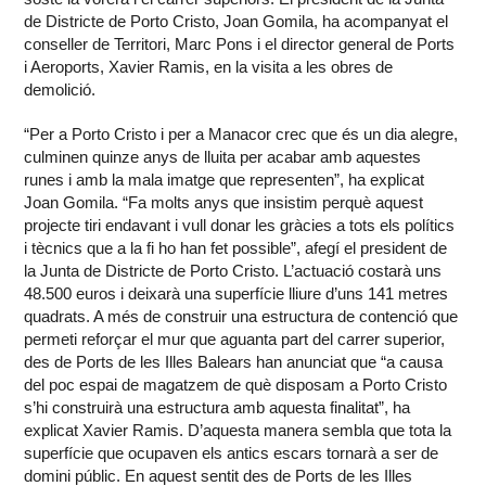
de Districte de Porto Cristo, Joan Gomila, ha acompanyat el
conseller de Territori, Marc Pons i el director general de Ports
i Aeroports, Xavier Ramis, en la visita a les obres de
demolició.
“Per a Porto Cristo i per a Manacor crec que és un dia alegre,
culminen quinze anys de lluita per acabar amb aquestes
runes i amb la mala imatge que representen”, ha explicat
Joan Gomila. “Fa molts anys que insistim perquè aquest
projecte tiri endavant i vull donar les gràcies a tots els polítics
i tècnics que a la fi ho han fet possible”, afegí el president de
la Junta de Districte de Porto Cristo. L’actuació costarà uns
48.500 euros i deixarà una superfície lliure d’uns 141 metres
quadrats. A més de construir una estructura de contenció que
permeti reforçar el mur que aguanta part del carrer superior,
des de Ports de les Illes Balears han anunciat que “a causa
del poc espai de magatzem de què disposam a Porto Cristo
s’hi construirà una estructura amb aquesta finalitat”, ha
explicat Xavier Ramis. D’aquesta manera sembla que tota la
superfície que ocupaven els antics escars tornarà a ser de
domini públic. En aquest sentit des de Ports de les Illes