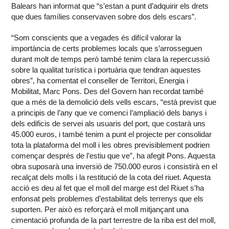
Balears han informat que “s’estan a punt d’adquirir els drets
que dues famílies conservaven sobre dos dels escars”.
“Som conscients que a vegades és difícil valorar la
importància de certs problemes locals que s’arrosseguen
durant molt de temps però també tenim clara la repercussió
sobre la qualitat turística i portuària que tendran aquestes
obres”, ha comentat el conseller de Territori, Energia i
Mobilitat, Marc Pons. Des del Govern han recordat també
que a més de la demolició dels vells escars, “està previst que
a principis de l’any que ve comenci l’ampliació dels banys i
dels edificis de servei als usuaris del port, que costarà uns
45.000 euros, i també tenim a punt el projecte per consolidar
tota la plataforma del moll i les obres previsiblement podrien
començar després de l’estiu que ve”, ha afegit Pons. Aquesta
obra suposarà una inversió de 750.000 euros i consistirà en el
recalçat dels molls i la restitució de la cota del riuet. Aquesta
acció es deu al fet que el moll del marge est del Riuet s’ha
enfonsat pels problemes d’estabilitat dels terrenys que els
suporten. Per això es reforçarà el moll mitjançant una
cimentació profunda de la part terrestre de la riba est del moll,