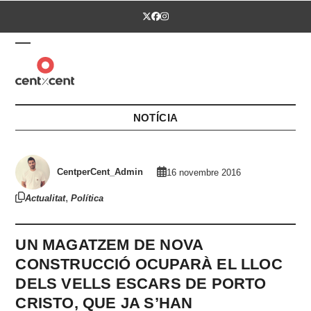
Skip
Twitter
Facebook
Instagram
to
content
Open
Close
mobile
mobile
menu
menu
NOTÍCIA
CentperCent_Admin
16 novembre 2016
,
Actualitat
Política
UN MAGATZEM DE NOVA
CONSTRUCCIÓ OCUPARÀ EL LLOC
DELS VELLS ESCARS DE PORTO
CRISTO, QUE JA S’HAN