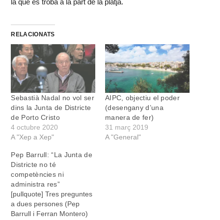
la que es troba a la part de la platja.
RELACIONATS
Sebastià Nadal no vol ser
AIPC, objectiu el poder
dins la Junta de Districte
(desengany d’una
de Porto Cristo
manera de fer)
4 octubre 2020
31 març 2019
A "Xep a Xep"
A "General"
Pep Barrull: “La Junta de
Districte no té
competències ni
administra res”
[pullquote] Tres preguntes
a dues persones (Pep
Barrull i Ferran Montero)