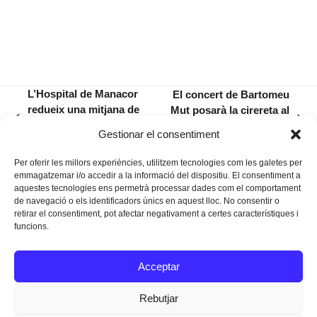
L’Hospital de Manacor
El concert de Bartomeu
redueix una mitjana de
Mut posarà la cirereta al
previous
next
dos mesos l’espera per
treball de Präet sobre
Gestionar el consentiment
post:
post:
una operació quirúrgica
l’orgue del Convent
Per oferir les millors experiències, utilitzem tecnologies com les galetes per
emmagatzemar i/o accedir a la informació del dispositiu. El consentiment a
aquestes tecnologies ens permetrà processar dades com el comportament
de navegació o els identificadors únics en aquest lloc. No consentir o
retirar el consentiment, pot afectar negativament a certes característiques i
funcions.
Instagram
Facebook
Twitter
Acceptar
Texts Legals
Rebutjar