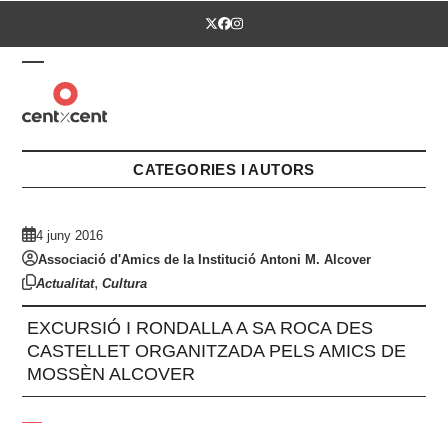
Skip
Twitter
Facebook
Instagram
to
content
Open
Close
mobile
mobile
menu
menu
CATEGORIES I AUTORS
4 juny 2016
Associació d'Amics de la Institució Antoni M. Alcover
,
Actualitat
Cultura
EXCURSIÓ I RONDALLA A SA ROCA DES
CASTELLET ORGANITZADA PELS AMICS DE
MOSSÈN ALCOVER