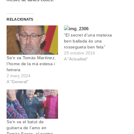
RELACIONATS
“El secret d’una mateixa
ben ballada és una
rossegueta ben feta”
29 octubre 2016
Se’n va Tomàs Martínez,
A "Actualitat"
l’home de la mà estesa i
feinera
2 març 2024
A "General"
Se’n va el batut de
guitarra de l’amo en
Tomàs Sacos, el nostre