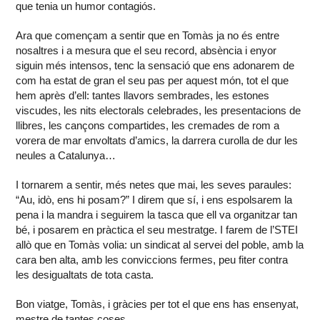
que tenia un humor contagiós.
Ara que començam a sentir que en Tomàs ja no és entre
nosaltres i a mesura que el seu record, absència i enyor
siguin més intensos, tenc la sensació que ens adonarem de
com ha estat de gran el seu pas per aquest món, tot el que
hem après d’ell: tantes llavors sembrades, les estones
viscudes, les nits electorals celebrades, les presentacions de
llibres, les cançons compartides, les cremades de rom a
vorera de mar envoltats d’amics, la darrera curolla de dur les
neules a Catalunya…
I tornarem a sentir, més netes que mai, les seves paraules:
“Au, idò, ens hi posam?” I direm que sí, i ens espolsarem la
pena i la mandra i seguirem la tasca que ell va organitzar tan
bé, i posarem en pràctica el seu mestratge. I farem de l’STEI
allò que en Tomàs volia: un sindicat al servei del poble, amb la
cara ben alta, amb les conviccions fermes, peu fiter contra
les desigualtats de tota casta.
Bon viatge, Tomàs, i gràcies per tot el que ens has ensenyat,
mestre de tantes coses.