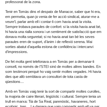
professorat de la zona.
Tenir en Tomàs dins el despatx de Manacor, saber que hi era,
em permetia, quan jo venia de fer acció sindical, aturar-me a
veure’l, parlar amb ell i contar-li com havia anat la visita.
Sempre trobava paraules de confort: si la visita havia anat bé,
hi havia una rialla sonora i un sentiment de satisfacció que em
donava molta seguretat; si no havia anat tan bé les seves
paraules eren de suport, d’ànim i de reflexió serena. Mai
sorties abatut d’aquella estona de confidència i intercanvi
d’impressions.
De fet molta gent telefonava a en Tomàs per a demanar-li
consell, no només de l’STEI sinó de moltes altres bandes. En
som testimoni perquè ho vaig sentir moltes vegades. Hi havia
dies que allò semblava un consultori de tota casta de
qüestions…
Amb en Tomàs vaig tenir la sort de compartir moltes curolles,
la majoria de caire literari, lingüístic i cultural. Sempre tenia un
trull en marxa: Tià de Sa Real, parenòstic, havaneres, hort
ecològic, tren… La darrera que vaig compartir amb ell va ser