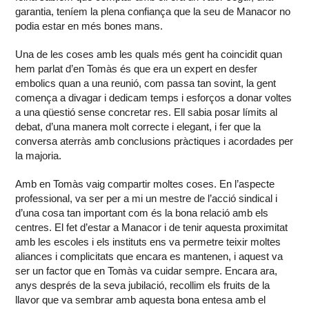
garantia, teníem la plena confiança que la seu de Manacor no
podia estar en més bones mans.
Una de les coses amb les quals més gent ha coincidit quan
hem parlat d’en Tomàs és que era un expert en desfer
embolics quan a una reunió, com passa tan sovint, la gent
comença a divagar i dedicam temps i esforços a donar voltes
a una qüestió sense concretar res. Ell sabia posar límits al
debat, d’una manera molt correcte i elegant, i fer que la
conversa aterràs amb conclusions pràctiques i acordades per
la majoria.
Amb en Tomàs vaig compartir moltes coses. En l’aspecte
professional, va ser per a mi un mestre de l’acció sindical i
d’una cosa tan important com és la bona relació amb els
centres. El fet d’estar a Manacor i de tenir aquesta proximitat
amb les escoles i els instituts ens va permetre teixir moltes
aliances i complicitats que encara es mantenen, i aquest va
ser un factor que en Tomàs va cuidar sempre. Encara ara,
anys després de la seva jubilació, recollim els fruits de la
llavor que va sembrar amb aquesta bona entesa amb el