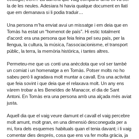
la de les neules. Adesiara hi havia qualque document en llatí
que em demanava si li podia traduir…
Una persona m’ha enviat avui un missatge i em deia que en
Tomàs ha estat un “homenot de país”. Hi estic totalment
d’acord: era una persona que feia feina pel seu país, per la
llengua, la cultura, la música, l’associacionisme, el transport
públic, la terra, la memòria històrica, i tantes altres.
Permeteu-me que us conti una anècdota que vol ser també
un comiat i un homenatge a en Tomàs. Potser molts no ho
sabeu però li agradava molt muntar a cavall. Era una activitat
que feia sovint i que deia que el relaxava molt. Un any ens
vàrem trobar a les Beneïdes de Manacor, el dia de Sant
Antoni. En Tomàs era una persona amb una alçada més aviat
justa.
Aquell dia que el vaig veure damunt el cavall el vaig percebre
molt amunt, molt gran, en una dimensió desconeguda per a
mi, fora dels esquemes habituals quan el tenia davant; i li vaig
comentar dies després, cosa que ens va fer molta gràcia, ja