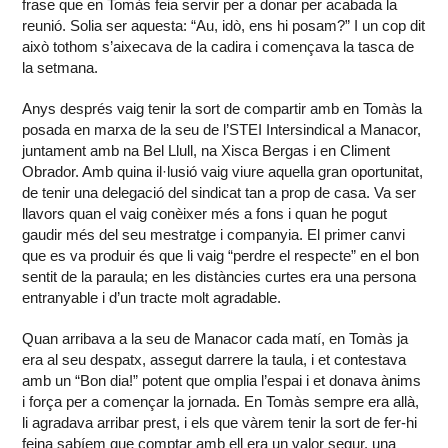
frase que en Tomàs feia servir per a donar per acabada la
reunió. Solia ser aquesta: “Au, idò, ens hi posam?” I un cop dit
això tothom s’aixecava de la cadira i començava la tasca de
la setmana.
Anys després vaig tenir la sort de compartir amb en Tomàs la
posada en marxa de la seu de l’STEI Intersindical a Manacor,
juntament amb na Bel Llull, na Xisca Bergas i en Climent
Obrador. Amb quina il·lusió vaig viure aquella gran oportunitat,
de tenir una delegació del sindicat tan a prop de casa. Va ser
llavors quan el vaig conèixer més a fons i quan he pogut
gaudir més del seu mestratge i companyia. El primer canvi
que es va produir és que li vaig “perdre el respecte” en el bon
sentit de la paraula; en les distàncies curtes era una persona
entranyable i d’un tracte molt agradable.
Quan arribava a la seu de Manacor cada matí, en Tomàs ja
era al seu despatx, assegut darrere la taula, i et contestava
amb un “Bon dia!” potent que omplia l’espai i et donava ànims
i força per a començar la jornada. En Tomàs sempre era allà,
li agradava arribar prest, i els que vàrem tenir la sort de fer-hi
feina sabíem que comptar amb ell era un valor segur, una