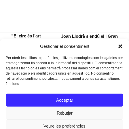
“El circ és l’art
Joan Llodrà s’endú el I Gran
que desafia el
Campionat de Manacor de la Fisc
previous
next
Gestionar el consentiment
sentit comú”
– Plataforma per la Llengua
post:
post:
Per oferir les millors experiències, utilitzem tecnologies com les galetes per
emmagatzemar i/o accedir a la informació del dispositiu. El consentiment a
aquestes tecnologies ens permetrà processar dades com el comportament
de navegació o els identificadors únics en aquest lloc. No consentir o
retirar el consentiment, pot afectar negativament a certes característiques i
funcions.
Instagram
Facebook
Twitter
Acceptar
Texts Legals
Rebutjar
Veure les preferències