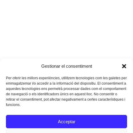
Gestionar el consentiment
Per oferir les millors experiències, utilitzem tecnologies com les galetes per
emmagatzemar i/o accedir a la informació del dispositiu. El consentiment a
aquestes tecnologies ens permetrà processar dades com el comportament
de navegació o els identificadors únics en aquest lloc. No consentir o
retirar el consentiment, pot afectar negativament a certes característiques i
funcions.
Instagram
Facebook
Twitter
Acceptar
Texts Legals