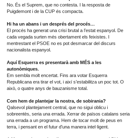
No. És el Suprem, que no contesta. I la resposta de
Puigdemont i de la CUP és compacta.
Hi ha un abans i un després del procés…
El procés ha generat una crisi brutal a l’estat espanyol. De
cada vegada surten més obertament els feixistes. I
mentrestant el PSOE no es pot desmarcar del discurs
nacionalista espanyol.
Aquí Esquerra es presentarà amb MÉS a les
autonòmiques.
Em sembla molt encertat. Fins ara votar Esquerra
Republicana era tirar el vot, i així s’estabilitza un poc tot. O
això, o quatre anys de bauzanisme total.
Com hem de plantejar la nostra, de sobirania?
Qalsevol plantejament central, que no sigui oblicu i
sobreentès, seria una errada. Xerrar de països catalans seria
una errada a un programa. Hem de tocar molt de peus en
terra, i pensant en el futur d’una manera intel·ligent.