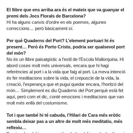
El llibre que ens arriba ara és el mateix que va guanyar el
premi dels Jocs Florals de Barcelona?
Hi ha alguns canvis d’ordre en els poemes, algunes
correccions… però bàsicament sí.
Per què Quaderns del Port? L’element portuari hi és
present… Però és Porto Cristo, podria ser qualsevol port
del món?
No és un llibre paisatgístic a l’estil de l’Escola Mallorquina. Hi
abord coses molt més universals, encara que hi hagi
referències al port i a la vida que faig al port. La meva intenció
és fer meditacions sobre la vida, el crepuscle de la vida, la
creació, l’esperança que et pugui quedar encara, l’horitzó del
món… Simplement es diu Quaderns del Port perquè està fet
aquí, però com et dic, conté emocions i meditacions que van
molt més enllà del costumisme.
Tot i que també hi té cabuda, l’Hilari de Cara més eròtic
sembla deixar pas a un altre de molt més meditatiu, més
reflexiu…