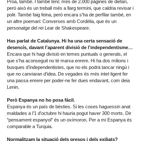
Proa, també. I també tenc més de 2.000 pàgines de dietari,
però això és un treball més a llarg termini, que caldria revisar i
polir. També faig feina, però encara s’ha de perfilar també, en
un altre poemari: Converses amb Cordèlia, que és un
personatge del rei Lear de Shakespeare.
Has parlat de Catalunya. Hi ha una certa sensació de
desencís, davant l’aparent divisió de l’independentisme…
Encara que hi hagi divisió en temes puntuals o generals, el
que s’ha aconseguit no té marxa enrere. Hi ha dos milions i
busques d’independentistes, que no els podrà tancar ningú i
que no canviaran d’idea. De vegades és més intel·ligent fer
una passa enrere per poder-ne fer dues endavant, com deia
Lenin.
Però Espanya no ho posa fàcil.
Espanya és un país de bèsties. Si les coses haguessin anat
maldades a l’1 d’octubre hi hauria pogut haver 300 morts. Dir
“pensament espanyol” és un oxímoron. Per a mi Espanya és
comparable a Turquia.
Normalitzam la situació dels presos i dels exiliats?