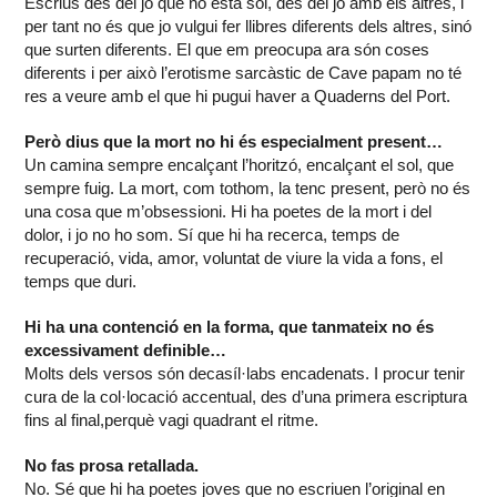
Escrius des del jo que no està sol, des del jo amb els altres, i
per tant no és que jo vulgui fer llibres diferents dels altres, sinó
que surten diferents. El que em preocupa ara són coses
diferents i per això l’erotisme sarcàstic de Cave papam no té
res a veure amb el que hi pugui haver a Quaderns del Port.
Però dius que la mort no hi és especialment present…
Un camina sempre encalçant l’horitzó, encalçant el sol, que
sempre fuig. La mort, com tothom, la tenc present, però no és
una cosa que m’obsessioni. Hi ha poetes de la mort i del
dolor, i jo no ho som. Sí que hi ha recerca, temps de
recuperació, vida, amor, voluntat de viure la vida a fons, el
temps que duri.
Hi ha una contenció en la forma, que tanmateix no és
excessivament definible…
Molts dels versos són decasíl·labs encadenats. I procur tenir
cura de la col·locació accentual, des d’una primera escriptura
fins al final,perquè vagi quadrant el ritme.
No fas prosa retallada.
No. Sé que hi ha poetes joves que no escriuen l’original en