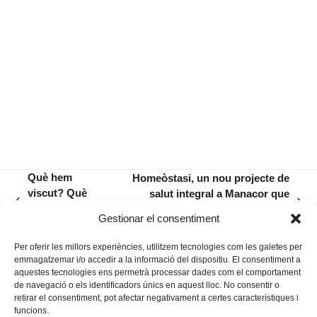
Què hem
Homeòstasi, un nou projecte de
viscut? Què
salut integral a Manacor que
previous
next
viurem? Què
mescla psicologia, coaching i
Gestionar el consentiment
post:
post:
volem viure?
dietètica
Per oferir les millors experiències, utilitzem tecnologies com les galetes per
emmagatzemar i/o accedir a la informació del dispositiu. El consentiment a
aquestes tecnologies ens permetrà processar dades com el comportament
de navegació o els identificadors únics en aquest lloc. No consentir o
retirar el consentiment, pot afectar negativament a certes característiques i
funcions.