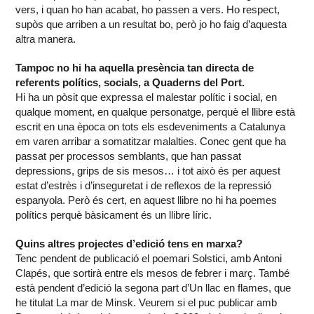
vers, i quan ho han acabat, ho passen a vers. Ho respect,
supòs que arriben a un resultat bo, però jo ho faig d’aquesta
altra manera.
Tampoc no hi ha aquella presència tan directa de
referents polítics, socials, a Quaderns del Port.
Hi ha un pòsit que expressa el malestar polític i social, en
qualque moment, en qualque personatge, perquè el llibre està
escrit en una època on tots els esdeveniments a Catalunya
em varen arribar a somatitzar malalties. Conec gent que ha
passat per processos semblants, que han passat
depressions, grips de sis mesos… i tot això és per aquest
estat d’estrès i d’inseguretat i de reflexos de la repressió
espanyola. Però és cert, en aquest llibre no hi ha poemes
polítics perquè bàsicament és un llibre líric.
Quins altres projectes d’edició tens en marxa?
Tenc pendent de publicació el poemari Solstici, amb Antoni
Clapés, que sortirà entre els mesos de febrer i març. També
està pendent d’edició la segona part d’Un llac en flames, que
he titulat La mar de Minsk. Veurem si el puc publicar amb