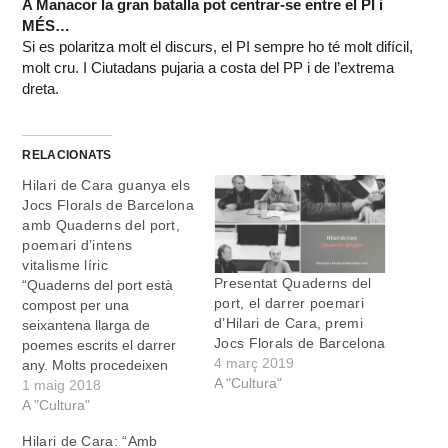
A Manacor la gran batalla pot centrar-se entre el PI i
MÉS…
Si es polaritza molt el discurs, el PI sempre ho té molt difícil,
molt cru. I Ciutadans pujaria a costa del PP i de l’extrema
dreta.
RELACIONATS
Hilari de Cara guanya els
Jocs Florals de Barcelona
amb Quaderns del port,
poemari d’intens
vitalisme líric
Presentat Quaderns del
“Quaderns del port està
port, el darrer poemari
compost per una
d’Hilari de Cara, premi
seixantena llarga de
Jocs Florals de Barcelona
poemes escrits el darrer
4 març 2019
any. Molts procedeixen
A "Cultura"
d’apunts que de vegades
1 maig 2018
penj al Facebook d’una
A "Cultura"
tirada i després els
Hilari de Cara: “Amb
corregesc”. Així de