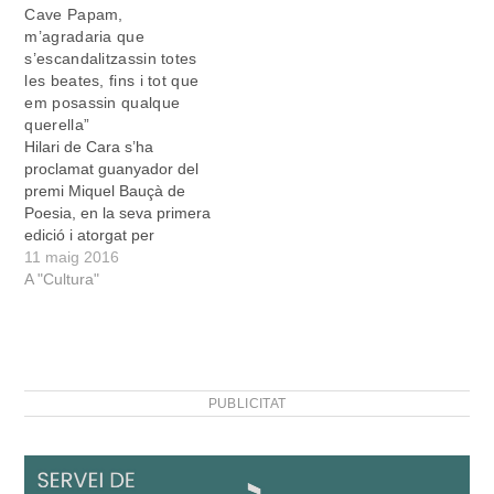
Cave Papam,
senzilla, i així de
m’agradaria que
complexa, és la tasca
s’escandalitzassin totes
creativa d’Hilari de Cara,
les beates, fins i tot que
que en aquest cas li ha…
em posassin qualque
querella”
Hilari de Cara s’ha
proclamat guanyador del
premi Miquel Bauçà de
Poesia, en la seva primera
edició i atorgat per
l’Ajuntament de Felanitx,
11 maig 2016
amb Cave Papam. El
A "Cultura"
guardó s’afegeix a d’altres
que De Cara havia
guanyat recentment, i que
havia acabat coronant-se
amb el premi més
PUBLICITAT
prestigiós de la poesia…