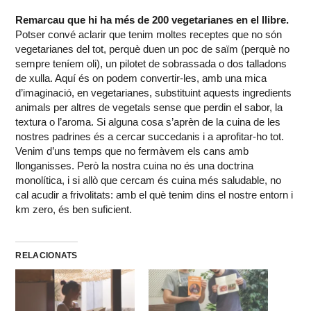
Remarcau que hi ha més de 200 vegetarianes en el llibre.
Potser convé aclarir que tenim moltes receptes que no són
vegetarianes del tot, perquè duen un poc de saïm (perquè no
sempre teníem oli), un pilotet de sobrassada o dos talladons
de xulla. Aquí és on podem convertir-les, amb una mica
d’imaginació, en vegetarianes, substituint aquests ingredients
animals per altres de vegetals sense que perdin el sabor, la
textura o l’aroma. Si alguna cosa s’aprèn de la cuina de les
nostres padrines és a cercar succedanis i a aprofitar-ho tot.
Venim d’uns temps que no fermàvem els cans amb
llonganisses. Però la nostra cuina no és una doctrina
monolítica, i si allò que cercam és cuina més saludable, no
cal acudir a frivolitats: amb el què tenim dins el nostre entorn i
km zero, és ben suficient.
RELACIONATS