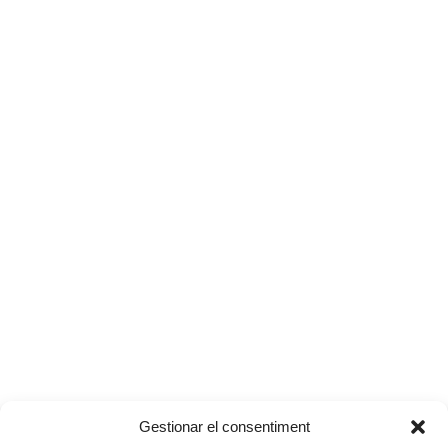
Gestionar el consentiment
“El circ és un estil de vida”
Racisme a la Sala
previous
next