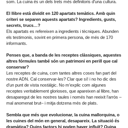
som. La cuina és un dels trets més definitoris d’una cultura.
El llibre està dividit en 120 apartats temàtics. Amb quin
criteri se separen aquests apartats? Ingredients, gusts,
secrets, trucs…?
Els apartats es refereixen a ingredients i tècniques. Abunden
els testimonis, sovint en primera persona, de més de 170
informants.
Penses que, a banda de les receptes clàssiques, aquestes
altres fórmules també són un patrimoni en perill que cal
conservar?
Les receptes de cuina, com tantes altres coses fan part del
nostre ADN. Cal conservar-les? Clar que sí! i no ho dic des
d’un punt de vista nostàlgic. No m’explic com algunes
receptes veritablement glorioses, que apareixen al llibre, han
desaparegut de les nostres taules i només han reeixit l’arròs –
mal anomenat brut– i mitja dotzena més de plats.
Sembla que més que evolucionar, la cuina mallorquina, o
les cuines del món en general, desapareix. La situació és
dramàtica? Quins factors hi poden haver influït? Quina