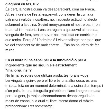
diagnosi en fas, tu?
És cert, la nostra cuina va desapareixent, com sa Plaça…
Altres indrets de l’estat espanyol, consideren la cuina un
patrimoni valuós, nosaltres, no; i aquesta actitud no afecta
solament a la cuina. Sovint menyspream el nostre patrimoni
material i immaterial i ens entregam a qualsevol altra cosa,
venguda de fora, sense haver-nos molestat en conèixer el
que tenim. Perquè? L’admiració i el vassallatge per tot el que
ve del continent ve de molt enrere… Ens ho hauríem de fer
mirar.
En el llibre hi ha espai per a la innovació o per a
ingredients que no siguin els estrictament
“mallorquins”?
No hi ha receptes que utilitzin productes forans –que
benvinguts siguin–, però el llibre és una altra cosa: és una
mirada, feta en un moment determinat, a la cuina d’un temps i
d’un país, és una fotografia gairebé en blanc i negre contada
per una gent, ja major, dissortadament desapareguda en
molts de casos, a la qual el llibre intenta donar el màxim
protagonisme i ret homenatge.