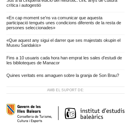
Sus a la cinquena edició del Neuròtic: cinc anys de cultura
crítica i autogestió
«En cap moment se’ns va comunicar que aquesta
participació tengués unes condicions diferents de la resta de
persones seleccionades»
«Que aquest any sigui el darrer que ses majestats okupin el
Museu Saridakis»
Fins a 10 usuaris cada hora han emprat les sales d’estudi de
les biblioteques de Manacor
Quines veritats ens amaguen sobre la granja de Son Brau?
AMB EL SUPORT DE: