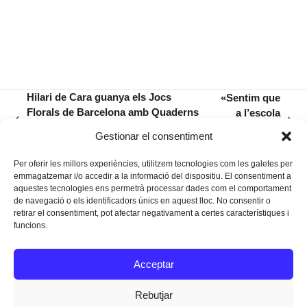
Hilari de Cara guanya els Jocs
«Sentim que
Florals de Barcelona amb Quaderns
a l’escola
previous
next
del port, poemari d’intens vitalisme
perdem el
Gestionar el consentiment
post:
post:
líric
temps»
Per oferir les millors experiències, utilitzem tecnologies com les galetes per
emmagatzemar i/o accedir a la informació del dispositiu. El consentiment a
aquestes tecnologies ens permetrà processar dades com el comportament
de navegació o els identificadors únics en aquest lloc. No consentir o
retirar el consentiment, pot afectar negativament a certes característiques i
funcions.
Instagram
Facebook
Twitter
Acceptar
Texts Legals
Rebutjar