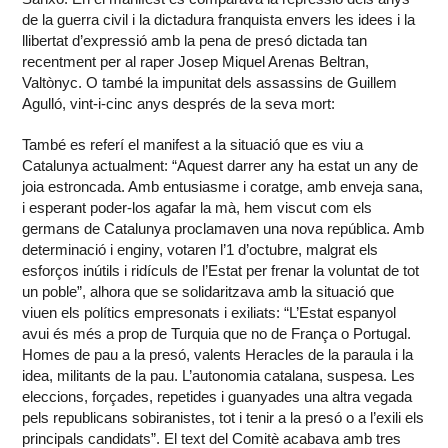
de la guerra civil i la dictadura franquista envers les idees i la
llibertat d’expressió amb la pena de presó dictada tan
recentment per al raper Josep Miquel Arenas Beltran,
Valtònyc. O també la impunitat dels assassins de Guillem
Agulló, vint-i-cinc anys després de la seva mort:
També es referí el manifest a la situació que es viu a
Catalunya actualment: “Aquest darrer any ha estat un any de
joia estroncada. Amb entusiasme i coratge, amb enveja sana,
i esperant poder-los agafar la mà, hem viscut com els
germans de Catalunya proclamaven una nova república. Amb
determinació i enginy, votaren l’1 d’octubre, malgrat els
esforços inútils i ridículs de l’Estat per frenar la voluntat de tot
un poble”, alhora que se solidaritzava amb la situació que
viuen els polítics empresonats i exiliats: “L’Estat espanyol
avui és més a prop de Turquia que no de França o Portugal.
Homes de pau a la presó, valents Heracles de la paraula i la
idea, militants de la pau. L’autonomia catalana, suspesa. Les
eleccions, forçades, repetides i guanyades una altra vegada
pels republicans sobiranistes, tot i tenir a la presó o a l’exili els
principals candidats”. El text del Comitè acabava amb tres