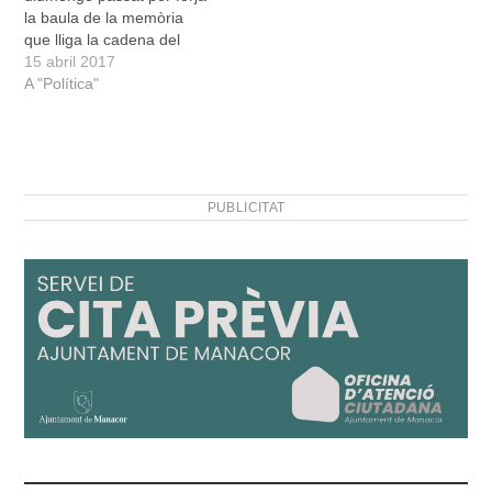
la baula de la memòria
que lliga la cadena del
present amb la del passat.
15 abril 2017
Més d’un centenar de
A "Política"
persones es va trobar al
Cementeri de Son Coletes
per recordar les víctimes
del feixisme a Manacor.
Marga Ros i…
PUBLICITAT