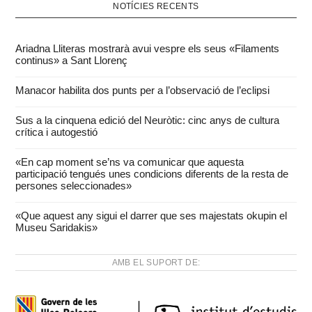
NOTÍCIES RECENTS
Ariadna Lliteras mostrarà avui vespre els seus «Filaments
continus» a Sant Llorenç
Manacor habilita dos punts per a l’observació de l’eclipsi
Sus a la cinquena edició del Neuròtic: cinc anys de cultura
crítica i autogestió
«En cap moment se’ns va comunicar que aquesta
participació tengués unes condicions diferents de la resta de
persones seleccionades»
«Que aquest any sigui el darrer que ses majestats okupin el
Museu Saridakis»
AMB EL SUPORT DE: