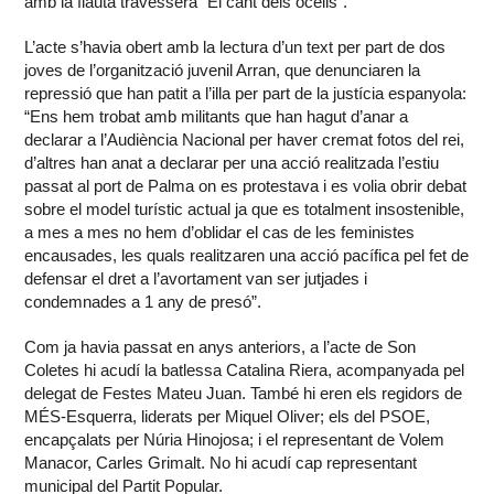
amb la flauta travessera “El cant dels ocells”.
L’acte s’havia obert amb la lectura d’un text per part de dos
joves de l’organització juvenil Arran, que denunciaren la
repressió que han patit a l’illa per part de la justícia espanyola:
“Ens hem trobat amb militants que han hagut d’anar a
declarar a l’Audiència Nacional per haver cremat fotos del rei,
d’altres han anat a declarar per una acció realitzada l’estiu
passat al port de Palma on es protestava i es volia obrir debat
sobre el model turístic actual ja que es totalment insostenible,
a mes a mes no hem d’oblidar el cas de les feministes
encausades, les quals realitzaren una acció pacífica pel fet de
defensar el dret a l’avortament van ser jutjades i
condemnades a 1 any de presó”.
Com ja havia passat en anys anteriors, a l’acte de Son
Coletes hi acudí la batlessa Catalina Riera, acompanyada pel
delegat de Festes Mateu Juan. També hi eren els regidors de
MÉS-Esquerra, liderats per Miquel Oliver; els del PSOE,
encapçalats per Núria Hinojosa; i el representant de Volem
Manacor, Carles Grimalt. No hi acudí cap representant
municipal del Partit Popular.