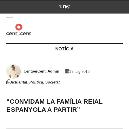
Skip
Twitter
Facebook
Instagram
to
content
Open
Close
mobile
mobile
menu
menu
NOTÍCIA
CentperCent_Admin
1 maig 2018
,
,
Actualitat
Política
Societat
“CONVIDAM LA FAMÍLIA REIAL
ESPANYOLA A PARTIR”