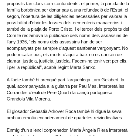
propòsits tan clars com contundents: el primer, la partida de la
família borbònica per donar pas a una refundació de l’Estat; el
segon, l’obertura de les diligències necessàries per valorar la
possibilitat d’obrir les fosses dels cementeris manacorins i
també de la platja de Porto Cristo. I el tercer dels propòsits del
Comitè reclamava la publicació dels noms dels assassins de
l’any 1936, “els noms dels assassins han de ser
acompanyats per sempre d’aquest santbenet vergonyant. No
podem callar pus, els morts d’aquí a baix no es cansen de
clamar: justícia, justícia, justícia. Facem-ho tenir ver: per ells,
i per la república!”, acabà llegint Marta Sanxo.
A l’acte també hi prengué part l’arqueòloga Lara Gelabert, la
qual, acompanyada a la guitarra per Pau Mas, interpretà les
Corrandes d’exili de Pere Quart i la cançó portuguesa
Grandola Vila Morena.
El glosador Sebastià Adrover Roca també hi digué la seva
amb un emotiu encadenament de quartetes reivindicatives.
Enmig d’un silenci corprenedor, Maria Àngela Riera interpretà