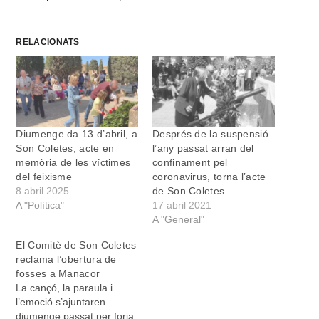
RELACIONATS
Diumenge da 13 d’abril, a
Després de la suspensió
Son Coletes, acte en
l’any passat arran del
memòria de les víctimes
confinament pel
del feixisme
coronavirus, torna l’acte
8 abril 2025
de Son Coletes
A "Política"
17 abril 2021
A "General"
El Comitè de Son Coletes
reclama l’obertura de
fosses a Manacor
La cançó, la paraula i
l’emoció s’ajuntaren
diumenge passat per forja