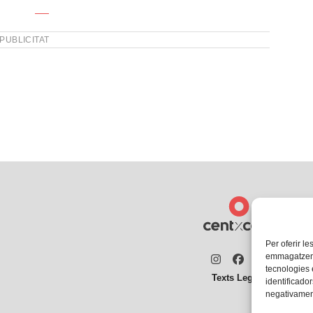
PUBLICITAT
Per oferir le
emmagatzemar
Instagram
Facebook
Twitter
tecnologies
Texts Legals
identificador
negativament