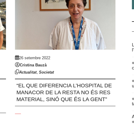
L
l
26 setembre 2022
«
Cristina Bauzà
c
,
Actualitat
Societat
«
“EL QUE DIFERENCIA L’HOSPITAL DE
u
MANACOR DE LA RESTA NO ÉS RES
«
MATERIAL, SINÓ QUE ÉS LA GENT”
t
A
«