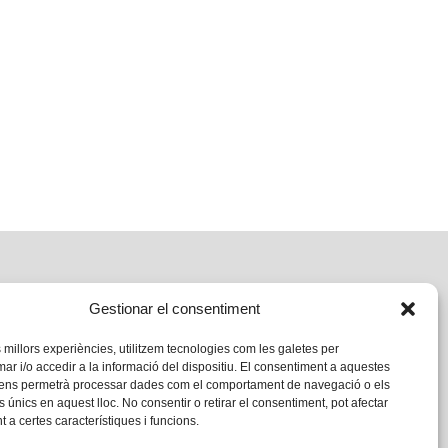
Gestionar el consentiment
s millors experiències, utilitzem tecnologies com les galetes per
 i/o accedir a la informació del dispositiu. El consentiment a aquestes
 ens permetrà processar dades com el comportament de navegació o els
s únics en aquest lloc. No consentir o retirar el consentiment, pot afectar
 a certes característiques i funcions.