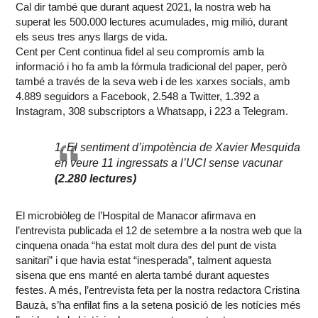
Cal dir també que durant aquest 2021, la nostra web ha
superat les 500.000 lectures acumulades, mig milió, durant
els seus tres anys llargs de vida.
Cent per Cent continua fidel al seu compromís amb la
informació i ho fa amb la fórmula tradicional del paper, però
també a través de la seva web i de les xarxes socials, amb
4.889 seguidors a Facebook, 2.548 a Twitter, 1.392 a
Instagram, 308 subscriptors a Whatsapp, i 223 a Telegram.
1. El sentiment d’impotència de Xavier Mesquida
en veure 11 ingressats a l’UCI sense vacunar
(2.280 lectures)
El microbiòleg de l’Hospital de Manacor afirmava en
l’entrevista publicada el 12 de setembre a la nostra web que la
cinquena onada “ha estat molt dura des del punt de vista
sanitari” i que havia estat “inesperada”, talment aquesta
sisena que ens manté en alerta també durant aquestes
festes. A més, l’entrevista feta per la nostra redactora Cristina
Bauzà, s’ha enfilat fins a la setena posició de les notícies més