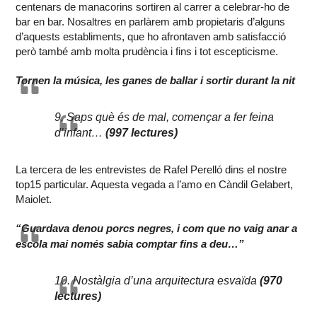
centenars de manacorins sortiren al carrer a celebrar-ho de
bar en bar. Nosaltres en parlàrem amb propietaris d’alguns
d’aquests establiments, que ho afrontaven amb satisfacció
però també amb molta prudència i fins i tot escepticisme.
Tornen la música, les ganes de ballar i sortir durant la nit
9. Saps què és de mal, començar a fer feina
d’infant…
(997 lectures)
La tercera de les entrevistes de Rafel Perelló dins el nostre
top15 particular. Aquesta vegada a l’amo en Càndil Gelabert,
Maiolet.
“Guardava denou porcs negres, i com que no vaig anar a
escola mai només sabia comptar fins a deu…”
10. Nostàlgia d’una arquitectura esvaïda
(970
lectures)