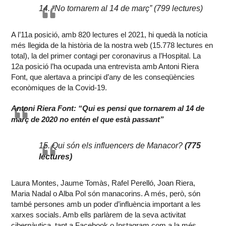
14. “No tornarem al 14 de març” (799 lectures)
A l’11a posició, amb 820 lectures el 2021, hi quedà la notícia
més llegida de la història de la nostra web (15.778 lectures en
total), la del primer contagi per coronavirus a l’Hospital. La
12a posició l’ha ocupada una entrevista amb Antoni Riera
Font, que alertava a principi d’any de les conseqüències
econòmiques de la Covid-19.
Antoni Riera Font: “Qui es pensi que tornarem al 14 de
març de 2020 no entén el que està passant”
15. Qui són els influencers de Manacor?
(775
lectures)
Laura Montes, Jaume Tomàs, Rafel Perelló, Joan Riera,
Maria Nadal o Alba Pol són manacorins. A més, però, són
també persones amb un poder d’influència important a les
xarxes socials. Amb ells parlàrem de la seva activitat
cibernàutica, tant a Facebook o Instagram com a la més