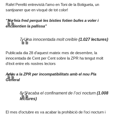
Rafel Perelló entrevistà l’amo en Toni de la Botigueta, un
santjoaner que en visqué de tot color!
“No feia fred perquè les bísties fotien bufes a voler i
encalentien la pallissa”
7. Una innocentada molt creïble
(1.027 lectures)
Publicada dia 28 d’aquest mateix mes de desembre, la
innocentada de Cent per Cent sobre la ZPR ha tengut molt
d’èxit entre els nostres lectors
Adéu a la ZPR per incompatibilitats amb el nou Pla
General
8. S’acaba el confinament de l’oci nocturn
(1.008
lectures)
El mes d’octubre es va acabar la prohibició de l’oci nocturn i