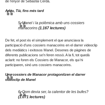
de l’enyor de Sebastià Cerdà.
Adéu, Tià, fins més tard
5. Manel i la polèmica amb uns cossiers
manacorins
(1.167 lectures)
De fet, el post és el simplement el que anunciava la
participació d’uns cossiers manacorins en el darrer videoclip
dels mediàtics i exitosos Manel. Desenes de pàgines de
diferents publicacions se’n feren ressò. A la fi, tot quedà
aclarit: no foren els Cossiers de Manacor, els qui hi
participaren, sinó uns cossiers manacorins.
Uns cossiers de Manacor protagonitzen el darrer
videoclip de Manel
6. Com devia ser, la calentor de les bufes?
(1.071 lectures)