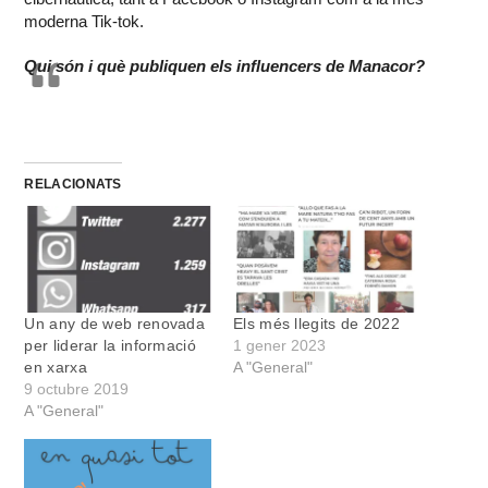
moderna Tik-tok.
Qui són i què publiquen els influencers de Manacor?
RELACIONATS
Un any de web renovada
Els més llegits de 2022
per liderar la informació
1 gener 2023
en xarxa
A "General"
9 octubre 2019
A "General"