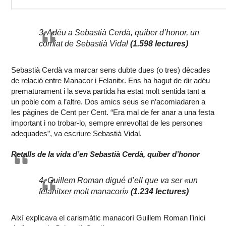
3. Adéu a Sebastià Cerdà, quíber d’honor, un
comiat de Sebastià Vidal
(1.598 lectures)
Sebastià Cerdà va marcar sens dubte dues (o tres) dècades
de relació entre Manacor i Felanitx. Ens ha hagut de dir adéu
prematurament i la seva partida ha estat molt sentida tant a
un poble com a l’altre. Dos amics seus se n’acomiadaren a
les pàgines de Cent per Cent. “Era mal de fer anar a una festa
important i no trobar-lo, sempre enrevoltat de les persones
adequades”, va escriure Sebastià Vidal.
Retalls de la vida d’en Sebastià Cerdà, quíber d’honor
4. Guillem Roman digué d’ell que va ser «un
felanitxer molt manacorí»
(1.234 lectures)
Així explicava el carismàtic manacorí Guillem Roman l’inici