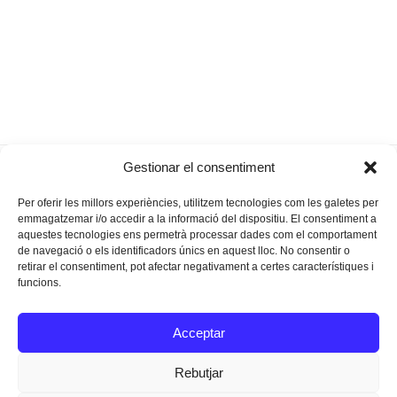
2021, un altre any
Els titulars del 2021: vacunes,
Gestionar el consentiment
previous
next
dins el sac
cultura i Pla General
post:
post:
Per oferir les millors experiències, utilitzem tecnologies com les galetes per
emmagatzemar i/o accedir a la informació del dispositiu. El consentiment a
aquestes tecnologies ens permetrà processar dades com el comportament
de navegació o els identificadors únics en aquest lloc. No consentir o
retirar el consentiment, pot afectar negativament a certes característiques i
funcions.
Instagram
Facebook
Twitter
Acceptar
Texts Legals
Rebutjar