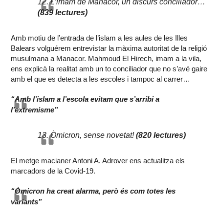
12. L’imam de Manacor, un discurs conciliador…
(839 lectures)
Amb motiu de l’entrada de l’islam a les aules de les Illes
Balears volguérem entrevistar la màxima autoritat de la religió
musulmana a Manacor. Mahmoud El Hirech, imam a la vila,
ens explicà la realitat amb un to conciliador que no s’avé gaire
amb el que es detecta a les escoles i tampoc al carrer…
“Amb l’islam a l’escola evitam que s’arribi a
l’extremisme”
13. Òmicron, sense novetat!
(820 lectures)
El metge macianer Antoni A. Adrover ens actualitza els
marcadors de la Covid-19.
“Òmicron ha creat alarma, però és com totes les
variants”